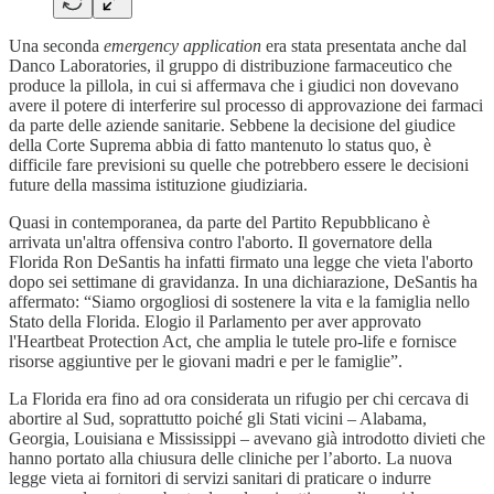
Una seconda
emergency application
era stata presentata anche dal
Danco Laboratories, il gruppo di distribuzione farmaceutico che
produce la pillola, in cui si affermava che i giudici non dovevano
avere il potere di interferire sul processo di approvazione dei farmaci
da parte delle aziende sanitarie. Sebbene la decisione del giudice
della Corte Suprema abbia di fatto mantenuto lo status quo, è
difficile fare previsioni su quelle che potrebbero essere le decisioni
future della massima istituzione giudiziaria.
Quasi in contemporanea, da parte del Partito Repubblicano è
arrivata un'altra offensiva contro l'aborto. Il governatore della
Florida Ron DeSantis ha infatti firmato una legge che vieta l'aborto
dopo sei settimane di gravidanza. In una dichiarazione, DeSantis ha
affermato: “Siamo orgogliosi di sostenere la vita e la famiglia nello
Stato della Florida. Elogio il Parlamento per aver approvato
l'Heartbeat Protection Act, che amplia le tutele pro-life e fornisce
risorse aggiuntive per le giovani madri e per le famiglie”.
La Florida era fino ad ora considerata un rifugio per chi cercava di
abortire al Sud, soprattutto poiché gli Stati vicini – Alabama,
Georgia, Louisiana e Mississippi – avevano già introdotto divieti che
hanno portato alla chiusura delle cliniche per l’aborto. La nuova
legge vieta ai fornitori di servizi sanitari di praticare o indurre