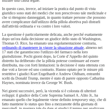
iniziare una causa legale.
In questo caso, invece, ad iniziare la pratica dal punto di vista
giuridico sono stati dei medici che non prescrivono tale medicinale e
che si ritengono danneggiati, in quanto trattare persone che possono
avere complicanze dall'utilizzo della pillola abortiva può distrarli
dall'attività ordinaria e va contro i loro valori.
La questione è particolarmente delicata, anche perché esattamente
dopo un'ora dalla decisione un giudice dello stato di Washington,
Thomas O. Rice, ha emanato una regolamentazione contraria,
ordinando di mantenere in vigore la situazione attuale
, almeno nei
17 stati che garantiscono l'utilizzo del farmaco nella loro
giurisdizione. Pochi giorni dopo, la Corte d’Appello del quinto
distretto ha deliberato che la pillola potesse continuare ad essere
distribuita, ma con forti limitazioni: la decisione è stata ottenuta con
due voti a favore ed uno contrario. Hanno optato per le misure più
restrittive i giudici Kurt Engelhardt e Andrew Oldham, entrambi
scelti da Donald Trump, mentre è stato di parere opposto Catharina
Haynes, nominata invece da George W. Bush.
Nei giorni successivi, però, la vicenda si è colorata di ulteriori
sviluppi: il giudice della Corte Suprema Samuel A. Alito Jr., ha
emanato quello che legalmente viene definito
temporary stay,
che di
fatto mantiene lo status quo fino a mezzanotte della giornata di
mercoledì, in maniera tale da dare ai giudici il tempo per analizzare