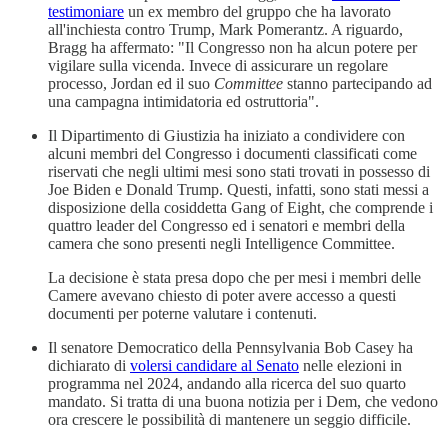
testimoniare
un ex membro del gruppo che ha lavorato
all'inchiesta contro Trump, Mark Pomerantz. A riguardo,
Bragg ha affermato: "Il Congresso non ha alcun potere per
vigilare sulla vicenda. Invece di assicurare un regolare
processo, Jordan ed il suo
Committee
stanno partecipando ad
una campagna intimidatoria ed ostruttoria".
Il Dipartimento di Giustizia ha iniziato a condividere con
alcuni membri del Congresso i documenti classificati come
riservati che negli ultimi mesi sono stati trovati in possesso di
Joe Biden e Donald Trump. Questi, infatti, sono stati messi a
disposizione della cosiddetta Gang of Eight, che comprende i
quattro leader del Congresso ed i senatori e membri della
camera che sono presenti negli Intelligence Committee.
La decisione è stata presa dopo che per mesi i membri delle
Camere avevano chiesto di poter avere accesso a questi
documenti per poterne valutare i contenuti.
Il senatore Democratico della Pennsylvania Bob Casey ha
dichiarato di
volersi candidare al Senato
nelle elezioni in
programma nel 2024, andando alla ricerca del suo quarto
mandato. Si tratta di una buona notizia per i Dem, che vedono
ora crescere le possibilità di mantenere un seggio difficile.