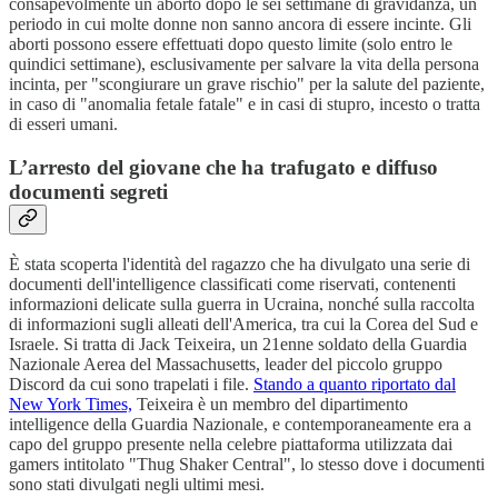
consapevolmente un aborto dopo le sei settimane di gravidanza, un
periodo in cui molte donne non sanno ancora di essere incinte. Gli
aborti possono essere effettuati dopo questo limite (solo entro le
quindici settimane), esclusivamente per salvare la vita della persona
incinta, per "scongiurare un grave rischio" per la salute del paziente,
in caso di "anomalia fetale fatale" e in casi di stupro, incesto o tratta
di esseri umani.
L’arresto del giovane che ha trafugato e diffuso
documenti segreti
È stata scoperta l'identità del ragazzo che ha divulgato una serie di
documenti dell'intelligence classificati come riservati, contenenti
informazioni delicate sulla guerra in Ucraina, nonché sulla raccolta
di informazioni sugli alleati dell'America, tra cui la Corea del Sud e
Israele. Si tratta di Jack Teixeira, un 21enne soldato della Guardia
Nazionale Aerea del Massachusetts, leader del piccolo gruppo
Discord da cui sono trapelati i file.
Stando a quanto riportato dal
New York Times,
Teixeira è un membro del dipartimento
intelligence della Guardia Nazionale, e contemporaneamente era a
capo del gruppo presente nella celebre piattaforma utilizzata dai
gamers intitolato "Thug Shaker Central", lo stesso dove i documenti
sono stati divulgati negli ultimi mesi.