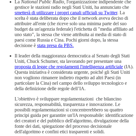
La
National Public Radio,
l'organizzazione indipendente che
gestisce le stazioni radio negli Stati Uniti, ha annunciato che
smetterà di utilizzare i propri canali ufficiali su Twitter
. La
scelta è stata deliberata dopo che il network aveva deciso di
attribuire all'ente (che riceve solo una minima parte del suo
budget da un'agenzia federale) l'etichetta di "media affiliato ad
uno stato", la stessa che viene attribuita ai media di stato di
paesi come Russia e Cina. Pochi giorni dopo, la stessa
decisione è
stata presa da PBS.
Il leader della maggioranza democratica al Senato degli Stati
Uniti, Chuck Schumer, sta lavorando per presentare una
proposta di legge che regolamenti l'intelligenza artificiale
(IA).
Questa iniziativa è considerata urgente, poiché gli Stati Uniti
non vogliono rimanere indietro rispetto ad altri Paesi (in
particolare la Cina) nel campo dello sviluppo tecnologico e
della definizione delle regole dell’IA.
L'obiettivo è sviluppare regolamentazioni che bilancino
sicurezza, responsabilità, trasparenza e innovazione. Le
possibili regolamentazioni si concentrerebbero su quattro
principi guida per garantire un'IA responsabile: identificazione
dei creatori e del pubblico dell'algoritmo, divulgazione della
fonte dei dati, spiegazione del processo decisionale
dell'algoritmo e confini etici trasparenti e solidi.