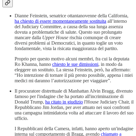
Dianne Feinstein, senatrice ottantanovenne della California,
ha chiesto di essere momentaneamente sostituita
all’interno
del Judiciary Committee, a causa della sua lunga assenza
dovuta a problematiche di salute. Questo suo prolungato
mancare dalla
Upper House
rischia comunque di creare
diversi problemi ai Democratici, in quanto toglie un voto
fondamentale, vista la risicata maggioranza del partito.
Proprio per questo motivo alcuni membri, fra cui la deputata
Ro Khanna, hanno
chiesto le sue dimissioni
, in modo da
eleggere un sostituto. La stessa Feinstein, però, ha affermato:
“Ho intenzione di tornare il più presto possibile, appena i miei
medici mi daranno l’autorizzazione per viaggiare”.
Il procuratore distrettuale di Manhattan Alvin Bragg, divenuto
famoso per l'indagine che ha portato all'incriminazione di
Donald Trump,
ha citato in giudizio
l'House Judiciary Chair, il
Repubblicano Jim Jordan, per aver attuato nei suoi confronti
una campagna intimidatoria volta ad attaccare il lavoro del suo
ufficio.
I Repubblicani della Camera, infatti, hanno aperto un'indagine
interna sul comportamento di Bragg, avendo
chiamato a