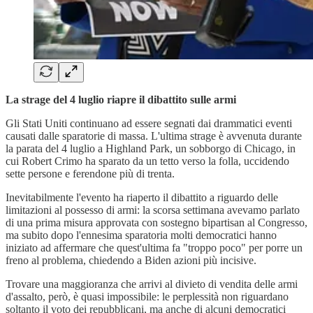
La strage del 4 luglio riapre il dibattito sulle armi
Gli Stati Uniti continuano ad essere segnati dai drammatici eventi
causati dalle sparatorie di massa. L'ultima strage è avvenuta durante
la parata del 4 luglio a Highland Park, un sobborgo di Chicago, in
cui Robert Crimo ha sparato da un tetto verso la folla, uccidendo
sette persone e ferendone più di trenta.
Inevitabilmente l'evento ha riaperto il dibattito a riguardo delle
limitazioni al possesso di armi: la scorsa settimana avevamo parlato
di una prima misura approvata con sostegno bipartisan al Congresso,
ma subito dopo l'ennesima sparatoria molti democratici hanno
iniziato ad affermare che quest'ultima fa "troppo poco" per porre un
freno al problema, chiedendo a Biden azioni più incisive.
Trovare una maggioranza che arrivi al divieto di vendita delle armi
d'assalto, però, è quasi impossibile: le perplessità non riguardano
soltanto il voto dei repubblicani, ma anche di alcuni democratici