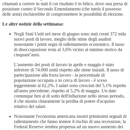
chiamati a correre in stati il cui risultato è in bilico, dove una presa di
posizione contro il Secondo Emendamento (che tutela il possesso
delle armi) rischierebbe di compromettere le possibilità di elezione.
Le altre notizie della settimana:
Negli Stati Uniti nel mese di giugno sono stati creati 372 mila
nuovi posti di lavoro, meglio delle stime degli analisti
nonostante i primi segni di rallentamento economico. Il tasso
di disoccupazione resta al 3,6% vicino al minimo storico da
cinquant’anni.
L'aumento dei posti di lavoro in aprile e maggio è stato
inferiore di 74.000 unità rispetto alle stime iniziali. Il tasso di
partecipazione alla forza lavoro - la percentuale di
popolazione occupata o in cerca di lavoro - è sceso
leggermente al 62,2%. I salari sono cresciuti del 5,1% rispetto
all'anno precedente, rispetto al 5,2% di maggio. Un dato
comunque ben al di sotto dell'inflazione nello stesso periodo,
il che mostra chiaramente la perdita di potere d'acquisto
relativo dei salari.
Nonostante l'economia americana mostri primissimi segnali di
rallentamento che fanno temere il rischio di una recessione, la
Federal Reserve sembra propensa ad un nuovo aumento dei