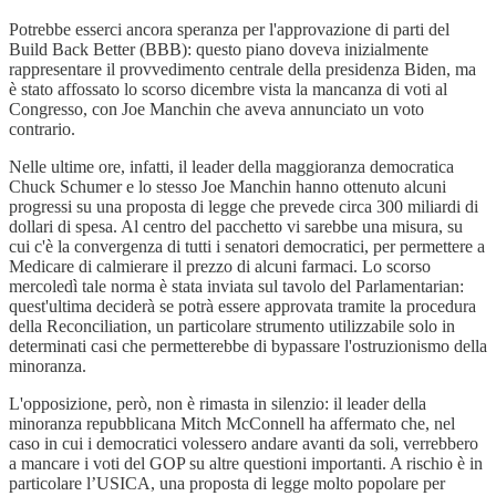
Potrebbe esserci ancora speranza per l'approvazione di parti del
Build Back Better (BBB): questo piano doveva inizialmente
rappresentare il provvedimento centrale della presidenza Biden, ma
è stato affossato lo scorso dicembre vista la mancanza di voti al
Congresso, con Joe Manchin che aveva annunciato un voto
contrario.
Nelle ultime ore, infatti, il leader della maggioranza democratica
Chuck Schumer e lo stesso Joe Manchin hanno ottenuto alcuni
progressi su una proposta di legge che prevede circa 300 miliardi di
dollari di spesa. Al centro del pacchetto vi sarebbe una misura, su
cui c'è la convergenza di tutti i senatori democratici, per permettere a
Medicare di calmierare il prezzo di alcuni farmaci. Lo scorso
mercoledì tale norma è stata inviata sul tavolo del Parlamentarian:
quest'ultima deciderà se potrà essere approvata tramite la procedura
della Reconciliation, un particolare strumento utilizzabile solo in
determinati casi che permetterebbe di bypassare l'ostruzionismo della
minoranza.
L'opposizione, però, non è rimasta in silenzio: il leader della
minoranza repubblicana Mitch McConnell ha affermato che, nel
caso in cui i democratici volessero andare avanti da soli, verrebbero
a mancare i voti del GOP su altre questioni importanti. A rischio è in
particolare l’USICA, una proposta di legge molto popolare per