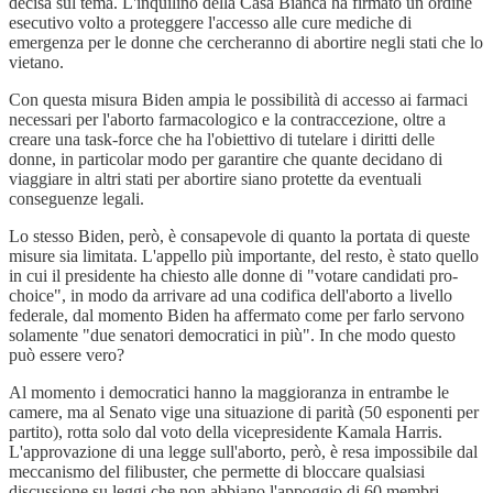
decisa sul tema. L'inquilino della Casa Bianca ha firmato un ordine
esecutivo volto a proteggere l'accesso alle cure mediche di
emergenza per le donne che cercheranno di abortire negli stati che lo
vietano.
Con questa misura Biden ampia le possibilità di accesso ai farmaci
necessari per l'aborto farmacologico e la contraccezione, oltre a
creare una task-force che ha l'obiettivo di tutelare i diritti delle
donne, in particolar modo per garantire che quante decidano di
viaggiare in altri stati per abortire siano protette da eventuali
conseguenze legali.
Lo stesso Biden, però, è consapevole di quanto la portata di queste
misure sia limitata. L'appello più importante, del resto, è stato quello
in cui il presidente ha chiesto alle donne di "votare candidati pro-
choice", in modo da arrivare ad una codifica dell'aborto a livello
federale, dal momento Biden ha affermato come per farlo servono
solamente "due senatori democratici in più". In che modo questo
può essere vero?
Al momento i democratici hanno la maggioranza in entrambe le
camere, ma al Senato vige una situazione di parità (50 esponenti per
partito), rotta solo dal voto della vicepresidente Kamala Harris.
L'approvazione di una legge sull'aborto, però, è resa impossibile dal
meccanismo del filibuster, che permette di bloccare qualsiasi
discussione su leggi che non abbiano l'appoggio di 60 membri.