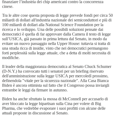
finanziare l’industria dei chip americani contro la concorrenza
cinese.
Tra le altre cose questa proposta di legge prevede fondi per circa 50
miliardi di dollari all'industria nazionale dei semiconduttori e più di
100 miliardi di dollari alla National Science Foundation per la
ricerca e lo sviluppo. Una delle possibili soluzioni pensate dai
democratici è quella di far approvare dalla Camera il testo di legge
sull’USICA, già passato in prima lettura dal Senato, in modo da
evitare un nuovo passaggio nella Upper House: tuttavia si tratta di
una strada ricca di insidie, visto che nei democratici permangono
forti perplessità sulla legge attuale, che a detta di molti necessita di
modifiche.
Il leader della maggioranza democratica al Senato Chuck Schumer
(D-N.Y.) ha convocato tutti i senatori per un briefing riservato
dell'amministrazione sulla legge USICA per mercoledì prossimo,
definendola "vitale per la sicurezza nazionale". Alla Casa Bianca
Biden è ancora ottimista sul fatto che il Congresso possa inviargli
entrambe le leggi da firmare in autunno.
Biden ha anche sfruttato la mossa di McConnell per accusarlo di
aver bloccato la legge bipartisan sulla Cina per volere di Big
Pharma, che vedrebbe evaporare i suoi profitti con alcune delle
attuali proposte in discussione al Senato.