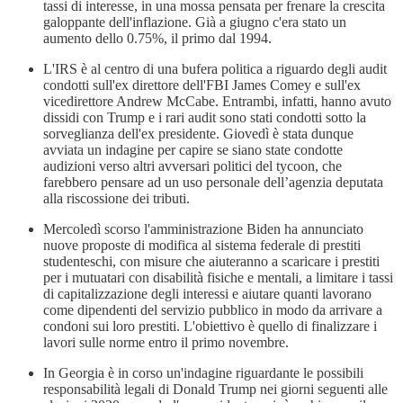
tassi di interesse, in una mossa pensata per frenare la crescita
galoppante dell'inflazione. Già a giugno c'era stato un
aumento dello 0.75%, il primo dal 1994.
L'IRS è al centro di una bufera politica a riguardo degli audit
condotti sull'ex direttore dell'FBI James Comey e sull'ex
vicedirettore Andrew McCabe. Entrambi, infatti, hanno avuto
dissidi con Trump e i rari audit sono stati condotti sotto la
sorveglianza dell'ex presidente. Giovedì è stata dunque
avviata un indagine per capire se siano state condotte
audizioni verso altri avversari politici del tycoon, che
farebbero pensare ad un uso personale dell’agenzia deputata
alla riscossione dei tributi.
Mercoledì scorso l'amministrazione Biden ha annunciato
nuove proposte di modifica al sistema federale di prestiti
studenteschi, con misure che aiuteranno a scaricare i prestiti
per i mutuatari con disabilità fisiche e mentali, a limitare i tassi
di capitalizzazione degli interessi e aiutare quanti lavorano
come dipendenti del servizio pubblico in modo da arrivare a
condoni sui loro prestiti. L'obiettivo è quello di finalizzare i
lavori sulle norme entro il primo novembre.
In Georgia è in corso un'indagine riguardante le possibili
responsabilità legali di Donald Trump nei giorni seguenti alle