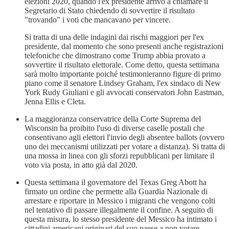
elezioni 2020, quando l'ex presidente arrivò a chiamare il
Segretario di Stato chiedendo di sovvertire il risultato
"trovando" i voti che mancavano per vincere.
Si tratta di una delle indagini dai rischi maggiori per l'ex
presidente, dal momento che sono presenti anche registrazioni
telefoniche che dimostrano come Trump abbia provato a
sovvertire il risultato elettorale. Come detto, questa settimana
sarà molto importante poiché testimonieranno figure di primo
piano come il senatore Lindsey Graham, l'ex sindaco di New
York Rudy Giuliani e gli avvocati conservatori John Eastman,
Jenna Ellis e Cleta.
La maggioranza conservatrice della Corte Suprema del
Wisconsin ha proibito l'uso di diverse caselle postali che
consentivano agli elettori l'invio degli absentee ballots (ovvero
uno dei meccanismi utilizzati per votare a distanza). Si tratta di
una mossa in linea con gli sforzi repubblicani per limitare il
voto via posta, in atto già dal 2020.
Questa settimana il governatore del Texas Greg Abott ha
firmato un ordine che permette alla Guardia Nazionale di
arrestare e riportare in Messico i migranti che vengono colti
nel tentativo di passare illegalmente il confine. A seguito di
questa misura, lo stesso presidente del Messico ha intimato i
cittadini americani originari del suo paese a non votare