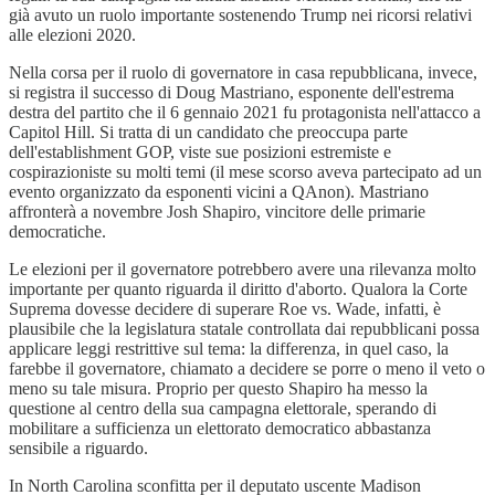
già avuto un ruolo importante sostenendo Trump nei ricorsi relativi
alle elezioni 2020.
Nella corsa per il ruolo di governatore in casa repubblicana, invece,
si registra il successo di Doug Mastriano, esponente dell'estrema
destra del partito che il 6 gennaio 2021 fu protagonista nell'attacco a
Capitol Hill. Si tratta di un candidato che preoccupa parte
dell'establishment GOP, viste sue posizioni estremiste e
cospirazioniste su molti temi (il mese scorso aveva partecipato ad un
evento organizzato da esponenti vicini a QAnon). Mastriano
affronterà a novembre Josh Shapiro, vincitore delle primarie
democratiche.
Le elezioni per il governatore potrebbero avere una rilevanza molto
importante per quanto riguarda il diritto d'aborto. Qualora la Corte
Suprema dovesse decidere di superare Roe vs. Wade, infatti, è
plausibile che la legislatura statale controllata dai repubblicani possa
applicare leggi restrittive sul tema: la differenza, in quel caso, la
farebbe il governatore, chiamato a decidere se porre o meno il veto o
meno su tale misura. Proprio per questo Shapiro ha messo la
questione al centro della sua campagna elettorale, sperando di
mobilitare a sufficienza un elettorato democratico abbastanza
sensibile a riguardo.
In North Carolina sconfitta per il deputato uscente Madison