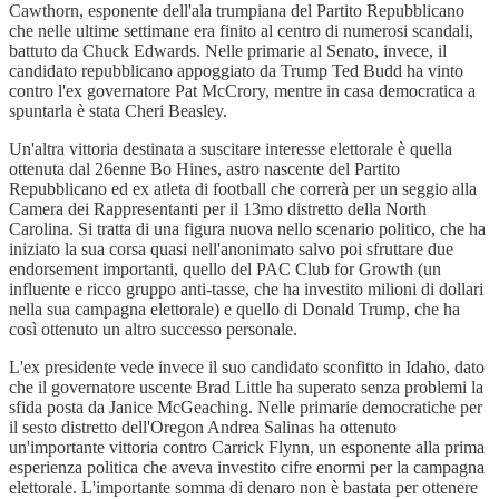
Cawthorn, esponente dell'ala trumpiana del Partito Repubblicano
che nelle ultime settimane era finito al centro di numerosi scandali,
battuto da Chuck Edwards. Nelle primarie al Senato, invece, il
candidato repubblicano appoggiato da Trump Ted Budd ha vinto
contro l'ex governatore Pat McCrory, mentre in casa democratica a
spuntarla è stata Cheri Beasley.
Un'altra vittoria destinata a suscitare interesse elettorale è quella
ottenuta dal 26enne Bo Hines, astro nascente del Partito
Repubblicano ed ex atleta di football che correrà per un seggio alla
Camera dei Rappresentanti per il 13mo distretto della North
Carolina. Si tratta di una figura nuova nello scenario politico, che ha
iniziato la sua corsa quasi nell'anonimato salvo poi sfruttare due
endorsement importanti, quello del PAC Club for Growth (un
influente e ricco gruppo anti-tasse, che ha investito milioni di dollari
nella sua campagna elettorale) e quello di Donald Trump, che ha
così ottenuto un altro successo personale.
L'ex presidente vede invece il suo candidato sconfitto in Idaho, dato
che il governatore uscente Brad Little ha superato senza problemi la
sfida posta da Janice McGeaching. Nelle primarie democratiche per
il sesto distretto dell'Oregon Andrea Salinas ha ottenuto
un'importante vittoria contro Carrick Flynn, un esponente alla prima
esperienza politica che aveva investito cifre enormi per la campagna
elettorale. L'importante somma di denaro non è bastata per ottenere