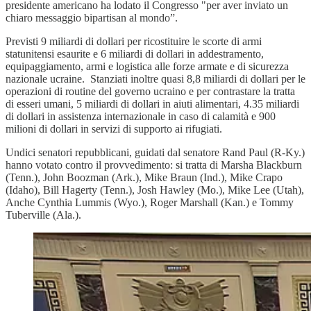
presidente americano ha lodato il Congresso "per aver inviato un
chiaro messaggio bipartisan al mondo”.
Previsti 9 miliardi di dollari per ricostituire le scorte di armi
statunitensi esaurite e 6 miliardi di dollari in addestramento,
equipaggiamento, armi e logistica alle forze armate e di sicurezza
nazionale ucraine. Stanziati inoltre quasi 8,8 miliardi di dollari per le
operazioni di routine del governo ucraino e per contrastare la tratta
di esseri umani, 5 miliardi di dollari in aiuti alimentari, 4.35 miliardi
di dollari in assistenza internazionale in caso di calamità e 900
milioni di dollari in servizi di supporto ai rifugiati.
Undici senatori repubblicani, guidati dal senatore Rand Paul (R-Ky.)
hanno votato contro il provvedimento: si tratta di Marsha Blackburn
(Tenn.), John Boozman (Ark.), Mike Braun (Ind.), Mike Crapo
(Idaho), Bill Hagerty (Tenn.), Josh Hawley (Mo.), Mike Lee (Utah),
Anche Cynthia Lummis (Wyo.), Roger Marshall (Kan.) e Tommy
Tuberville (Ala.).