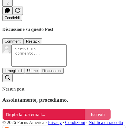
2
Condividi
Discussione su questo Post
Commenti
Restack
Il meglio di
Ultime
Discussioni
Nessun post
Assolutamente, procediamo.
Iscriviti
© 2026 Focus America
·
Privacy
∙
Condizioni
∙
Notifica di raccolta