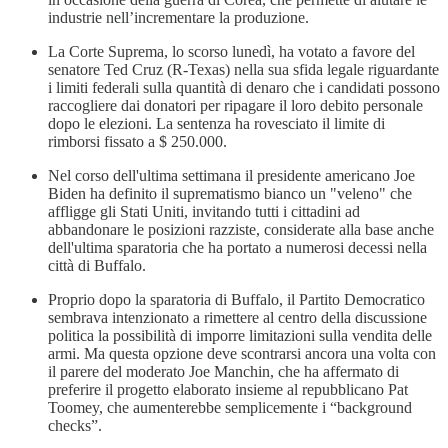
industrie nell’incrementare la produzione.
La Corte Suprema, lo scorso lunedì, ha votato a favore del
senatore Ted Cruz (R-Texas) nella sua sfida legale riguardante
i limiti federali sulla quantità di denaro che i candidati possono
raccogliere dai donatori per ripagare il loro debito personale
dopo le elezioni. La sentenza ha rovesciato il limite di
rimborsi fissato a $ 250.000.
Nel corso dell'ultima settimana il presidente americano Joe
Biden ha definito il suprematismo bianco un "veleno" che
affligge gli Stati Uniti, invitando tutti i cittadini ad
abbandonare le posizioni razziste, considerate alla base anche
dell'ultima sparatoria che ha portato a numerosi decessi nella
città di Buffalo.
Proprio dopo la sparatoria di Buffalo, il Partito Democratico
sembrava intenzionato a rimettere al centro della discussione
politica la possibilità di imporre limitazioni sulla vendita delle
armi. Ma questa opzione deve scontrarsi ancora una volta con
il parere del moderato Joe Manchin, che ha affermato di
preferire il progetto elaborato insieme al repubblicano Pat
Toomey, che aumenterebbe semplicemente i “background
checks”.