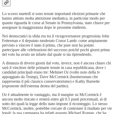
Lo scorso martedì si sono tenute importanti elezioni primarie che
hanno attirato molta attenzione mediatica, in particolar modo per
quanto riguarda le corse al Senato in Pennsylvania, stato chiave per
assegnare la maggioranza dopo le prossime midterm.
Nei democratici la sfida era tra il vicegovernatore progressista John
Fetterman e il deputato moderato Conor Lamb: come ampiamente
previsto a vincere è stato il primo, che pure non ha potuto
partecipare alle celebrazioni del successo poiché pochi giorni prima
del voto ha avuto un infarto dal quale si sta riprendendo.
A distanza di diversi giorni dal voto, invece, non è ancora chiaro chi
sarà il vincitore delle primarie tenute in casa repubblicana, dove i
candidati principali erano tre: Mehmet Oz (volto noto della tv
appoggiato da Trump), Dave McCormick (businessman che
rappresenta il più classico conservatorismo) e Kathy Barnette
(esponente dell'estrema destra del partito).
Oz è attualmente in vantaggio, ma il margine su McCormick è
ancora molto risicato e resterà entro gli 0.5 punti percentuali, al di
sotto dei quali la legge dello stato impone il riconteggio. Lo stesso
McCormick, inoltre, potrebbe cercare di contestare il risultato per vie
legali: la sua campagna ha infatti assunto Michael Roman, che ha