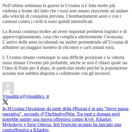
Nell’ultima settimana la guerra in Ucraina si è fatta molto più
violenta a fronte del fatto che i russi non stanno riuscendo ad andare
alla velocità di conquista prevista. I bombardamenti aerei e con i
cannoni contro i civili si sono quindi intensificati.
La Russia continua inoltre ad avere importati problemi logistici e di
approvvigionamento, cosa che complica ulteriormente l’avanzata.
L’arrivo delle armi occidentali sta inoltre permettendo all’Ucraina di
abbattere un maggior numero di elicotteri e carri armati russi.
L’Ucraina rimane comunque in una difficile posizione e la vittoria
russa rimane l’evento più probabile, anche se non è chiaro quale sia
l’idea di Putin per il dopo, in particolar modo perché la popolazione
ucraina non sembra disposta a collaborare con gli invasori.
Visualitics
@visualitics_it
In
#Ucraina
l'invasione da parte della
#Russia
è in una "breve pausa
operativa", secondo
@TheStudyofWar
. Tra oggi e domani però
potrebbe partire una nuova offensiva contro Kyiv, Kharkiv,
Mykolayiv e forse Odessa. Ieri l'esercito ucraino ha lanciato una
controffensiva a Kharkiv.