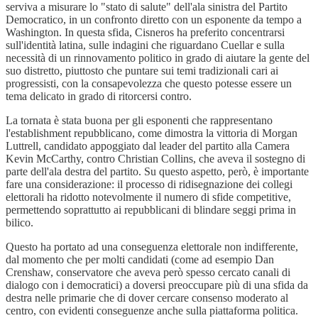
serviva a misurare lo "stato di salute" dell'ala sinistra del Partito
Democratico, in un confronto diretto con un esponente da tempo a
Washington. In questa sfida, Cisneros ha preferito concentrarsi
sull'identità latina, sulle indagini che riguardano Cuellar e sulla
necessità di un rinnovamento politico in grado di aiutare la gente del
suo distretto, piuttosto che puntare sui temi tradizionali cari ai
progressisti, con la consapevolezza che questo potesse essere un
tema delicato in grado di ritorcersi contro.
La tornata è stata buona per gli esponenti che rappresentano
l'establishment repubblicano, come dimostra la vittoria di Morgan
Luttrell, candidato appoggiato dal leader del partito alla Camera
Kevin McCarthy, contro Christian Collins, che aveva il sostegno di
parte dell'ala destra del partito. Su questo aspetto, però, è importante
fare una considerazione: il processo di ridisegnazione dei collegi
elettorali ha ridotto notevolmente il numero di sfide competitive,
permettendo soprattutto ai repubblicani di blindare seggi prima in
bilico.
Questo ha portato ad una conseguenza elettorale non indifferente,
dal momento che per molti candidati (come ad esempio Dan
Crenshaw, conservatore che aveva però spesso cercato canali di
dialogo con i democratici) a doversi preoccupare più di una sfida da
destra nelle primarie che di dover cercare consenso moderato al
centro, con evidenti conseguenze anche sulla piattaforma politica.