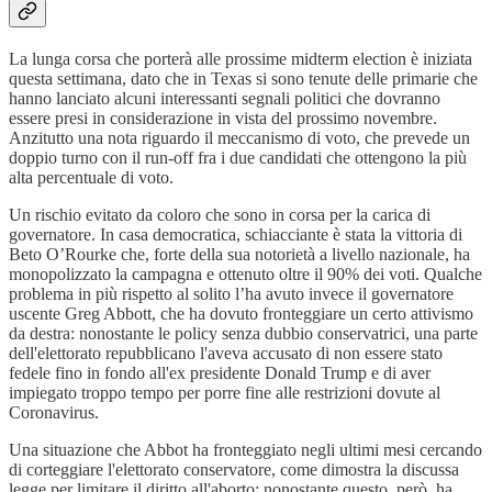
La lunga corsa che porterà alle prossime midterm election è iniziata
questa settimana, dato che in Texas si sono tenute delle primarie che
hanno lanciato alcuni interessanti segnali politici che dovranno
essere presi in considerazione in vista del prossimo novembre.
Anzitutto una nota riguardo il meccanismo di voto, che prevede un
doppio turno con il run-off fra i due candidati che ottengono la più
alta percentuale di voto.
Un rischio evitato da coloro che sono in corsa per la carica di
governatore. In casa democratica, schiacciante è stata la vittoria di
Beto O’Rourke che, forte della sua notorietà a livello nazionale, ha
monopolizzato la campagna e ottenuto oltre il 90% dei voti. Qualche
problema in più rispetto al solito l’ha avuto invece il governatore
uscente Greg Abbott, che ha dovuto fronteggiare un certo attivismo
da destra: nonostante le policy senza dubbio conservatrici, una parte
dell'elettorato repubblicano l'aveva accusato di non essere stato
fedele fino in fondo all'ex presidente Donald Trump e di aver
impiegato troppo tempo per porre fine alle restrizioni dovute al
Coronavirus.
Una situazione che Abbot ha fronteggiato negli ultimi mesi cercando
di corteggiare l'elettorato conservatore, come dimostra la discussa
legge per limitare il diritto all'aborto: nonostante questo, però, ha