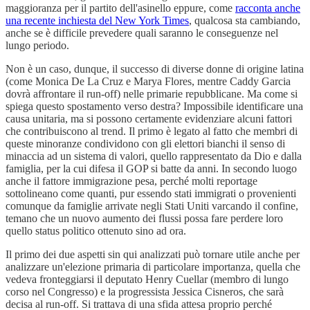
maggioranza per il partito dell'asinello eppure, come
racconta anche
una recente inchiesta del New York Times
, qualcosa sta cambiando,
anche se è difficile prevedere quali saranno le conseguenze nel
lungo periodo.
Non è un caso, dunque, il successo di diverse donne di origine latina
(come Monica De La Cruz e Marya Flores, mentre Caddy Garcia
dovrà affrontare il run-off) nelle primarie repubblicane. Ma come si
spiega questo spostamento verso destra? Impossibile identificare una
causa unitaria, ma si possono certamente evidenziare alcuni fattori
che contribuiscono al trend. Il primo è legato al fatto che membri di
queste minoranze condividono con gli elettori bianchi il senso di
minaccia ad un sistema di valori, quello rappresentato da Dio e dalla
famiglia, per la cui difesa il GOP si batte da anni. In secondo luogo
anche il fattore immigrazione pesa, perché molti reportage
sottolineano come quanti, pur essendo stati immigrati o provenienti
comunque da famiglie arrivate negli Stati Uniti varcando il confine,
temano che un nuovo aumento dei flussi possa fare perdere loro
quello status politico ottenuto sino ad ora.
Il primo dei due aspetti sin qui analizzati può tornare utile anche per
analizzare un'elezione primaria di particolare importanza, quella che
vedeva fronteggiarsi il deputato Henry Cuellar (membro di lungo
corso nel Congresso) e la progressista Jessica Cisneros, che sarà
decisa al run-off. Si trattava di una sfida attesa proprio perché