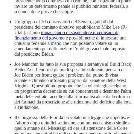
presidente abbia commesso un crimine, con l’opzione di poter
inviare un deferimento penale ai pubblici ministeri federali, a
seconda delle prove che scopre.
Un gruppo di 10 conservatori del Senato, guidati dal
presidente del comitato direttivo repubblicano Mike Lee (R-
Utah), stanno
minacciando di sospendere una misura di
finanziamento del governo
e possibilmente di innescare una
chiusura federale a meno che non possano votare su un
emendamento per definanziare l’obbligo vaccinale imposto
dal presidente Biden.
Joe Manchin ha fatto la sua proposta alternativa al Build Back
Better Act, l’enorme piano di spesa inizialmente pensato da
Joe Biden per fronteggiare i problemi dal punto di vista
sociale e climatico affossato proprio dal senatore della West
Virginia. Quest’ultimo propone che i suoi colleghi scelgano
un programma decennale su cui concentrarsi e destinino l'altra
metà delle entrate raccolte dalla riforma fiscale e dalla riforma
dei farmaci da prescrizione alla riduzione del deficit e alla lotta
all'inflazione.
Il Congresso della Florida ha votato una legge che impedisce
l’aborto dopo quindici settimane, con un meccanismo simile a
quello attuato dal Mississipi ed ora all’attenzione della Corte
Suprema, che potrebbe utilizzarlo per rivedere profondamente