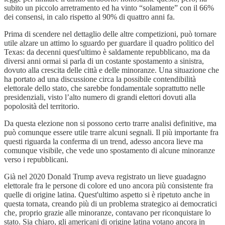
subito un piccolo arretramento ed ha vinto “solamente” con il 66%
dei consensi, in calo rispetto al 90% di quattro anni fa.
Prima di scendere nel dettaglio delle altre competizioni, può tornare
utile alzare un attimo lo sguardo per guardare il quadro politico del
Texas: da decenni quest'ultimo è saldamente repubblicano, ma da
diversi anni ormai si parla di un costante spostamento a sinistra,
dovuto alla crescita delle città e delle minoranze. Una situazione che
ha portato ad una discussione circa la possibile contendibilità
elettorale dello stato, che sarebbe fondamentale soprattutto nelle
presidenziali, visto l’alto numero di grandi elettori dovuti alla
popolosità del territorio.
Da questa elezione non si possono certo trarre analisi definitive, ma
può comunque essere utile trarre alcuni segnali. Il più importante fra
questi riguarda la conferma di un trend, adesso ancora lieve ma
comunque visibile, che vede uno spostamento di alcune minoranze
verso i repubblicani.
Già nel 2020 Donald Trump aveva registrato un lieve guadagno
elettorale fra le persone di colore ed uno ancora più consistente fra
quelle di origine latina. Quest'ultimo aspetto si è ripetuto anche in
questa tornata, creando più di un problema strategico ai democratici
che, proprio grazie alle minoranze, contavano per riconquistare lo
stato. Sia chiaro, gli americani di origine latina votano ancora in