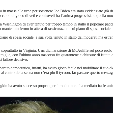
to in massa alle urne per sostenere Joe Biden era stato evidenziato già d
cato nel gioco di veti e controveti fra l’anima progressista e quella mod
a Washington di aver tenuto per troppo tempo in stallo il popolare pacche
o mantenuto fermo in attesa di rassicurazioni sul piano di spesa sociale.
 piano di spesa sociale, a sua volta tenuto in stallo dai moderati ma estr
te soprattutto in Virginia. Una dichiarazione di McAuliffe sul poco ruol
iglie, con l'ultimo anno trascorso fra quarantene e chiusure di istituti
i fattore decisivo.
artito democratico, infatti, ha avuto gioco facile nel mobilitare il suo e
l centro della scena non c’era più il tycoon, far passare questo messagg
ngkin ha avuto successo proprio per il modo in cui ha mediato fra le ani