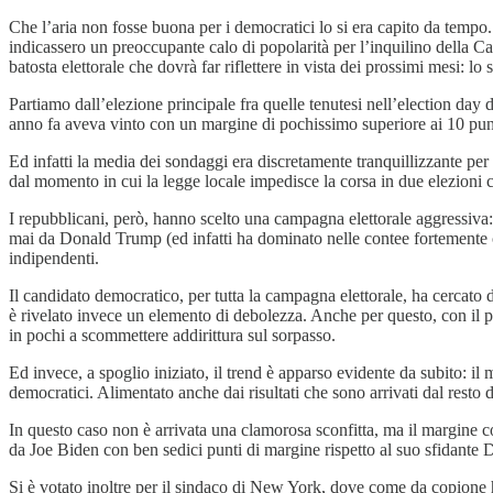
Che l’aria non fosse buona per i democratici lo si era capito da tem
indicassero un preoccupante calo di popolarità per l’inquilino della C
batosta elettorale che dovrà far riflettere in vista dei prossimi mesi: l
Partiamo dall’elezione principale fra quelle tenutesi nell’election day
anno fa aveva vinto con un margine di pochissimo superiore ai 10 punti
Ed infatti la media dei sondaggi era discretamente tranquillizzante p
dal momento in cui la legge locale impedisce la corsa in due elezioni
I repubblicani, però, hanno scelto una campagna elettorale aggressiva
mai da Donald Trump (ed infatti ha dominato nelle contee fortemente con
indipendenti.
Il candidato democratico, per tutta la campagna elettorale, ha cercato
è rivelato invece un elemento di debolezza. Anche per questo, con il p
in pochi a scommettere addirittura sul sorpasso.
Ed invece, a spoglio iniziato, il trend è apparso evidente da subito: il
democratici. Alimentato anche dai risultati che sono arrivati dal resto d
In questo caso non è arrivata una clamorosa sconfitta, ma il margine co
da Joe Biden con ben sedici punti di margine rispetto al suo sfidant
Si è votato inoltre per il sindaco di New York, dove come da copione ha 