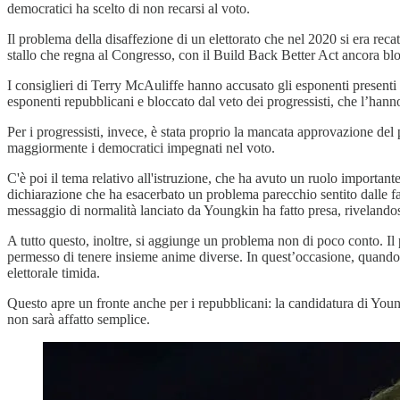
democratici ha scelto di non recarsi al voto.
Il problema della disaffezione di un elettorato che nel 2020 si era reca
stallo che regna al Congresso, con il Build Back Better Act ancora bloc
I consiglieri di Terry McAuliffe hanno accusato gli esponenti presenti 
esponenti repubblicani e bloccato dal veto dei progressisti, che l’hann
Per i progressisti, invece, è stata proprio la mancata approvazione del
maggiormente i democratici impegnati nel voto.
C'è poi il tema relativo all'istruzione, che ha avuto un ruolo importan
dichiarazione che ha esacerbato un problema parecchio sentito dalle fam
messaggio di normalità lanciato da Youngkin ha fatto presa, rivelandos
A tutto questo, inoltre, si aggiunge un problema non di poco conto. Il p
permesso di tenere insieme anime diverse. In quest’occasione, quando a
elettorale timida.
Questo apre un fronte anche per i repubblicani: la candidatura di You
non sarà affatto semplice.