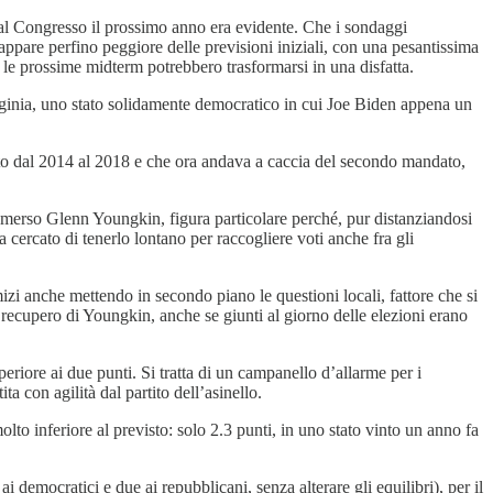
al Congresso il prossimo anno era evidente. Che i sondaggi
ppare perfino peggiore delle previsioni iniziali, con una pesantissima
nti le prossime midterm potrebbero trasformarsi in una disfatta.
Virginia, uno stato solidamente democratico in cui Joe Biden appena un
ato dal 2014 al 2018 e che ora andava a caccia del secondo mandato,
 emerso Glenn Youngkin, figura particolare perché, pur distanziandosi
cercato di tenerlo lontano per raccogliere voti anche fra gli
zi anche mettendo in secondo piano le questioni locali, fattore che si
 recupero di Youngkin, anche se giunti al giorno delle elezioni erano
periore ai due punti. Si tratta di un campanello d’allarme per i
a con agilità dal partito dell’asinello.
lto inferiore al previsto: solo 2.3 punti, in uno stato vinto un anno fa
 democratici e due ai repubblicani, senza alterare gli equilibri), per il