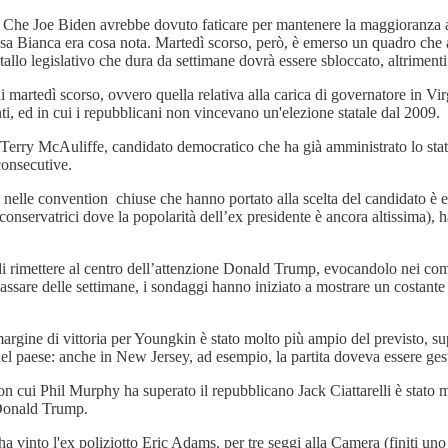
po. Che Joe Biden avrebbe dovuto faticare per mantenere la maggioranza 
asa Bianca era cosa nota. Martedì scorso, però, è emerso un quadro che a
o stallo legislativo che dura da settimane dovrà essere sbloccato, altrime
 di martedì scorso, ovvero quella relativa alla carica di governatore in 
, ed in cui i repubblicani non vincevano un'elezione statale dal 2009.
er Terry McAuliffe, candidato democratico che ha già amministrato lo st
 consecutive.
: nelle convention chiuse che hanno portato alla scelta del candidato è
servatrici dove la popolarità dell’ex presidente è ancora altissima), ha 
 di rimettere al centro dell’attenzione Donald Trump, evocandolo nei comi
assare delle settimane, i sondaggi hanno iniziato a mostrare un costante
 margine di vittoria per Youngkin è stato molto più ampio del previsto, su
el paese: anche in New Jersey, ad esempio, la partita doveva essere gestit
n cui Phil Murphy ha superato il repubblicano Jack Ciattarelli è stato mo
e Donald Trump.
vinto l'ex poliziotto Eric Adams, per tre seggi alla Camera (finiti uno ai