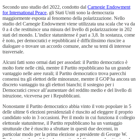
Secondo uno studio del 2022, condotto dal
Carnegie Endowment
for International Peace
, gli Stati Uniti sono la democrazia
maggiormente esposta al fenomeno della polarizzazione. Nello
studio del Carnegie Endowment viene utilizzata una scala che va da
0 a 4 che restituisce una misura del livello di polarizzazione in 202
stati del mondo. L’indice statunitense è pari a 3,8. In sostanza, come
è noto, per democratici e repubblicani è difficilissimo riuscire a
dialogare o trovare un accordo comune, anche su temi di interesse
trasversale.
Alcuni fatti sono ormai dati per assodati: il Partito democratico è
molto forte nelle città, mentre il Partito repubblicano ha un grande
vantaggio nelle aree rurali; il Partito democratico trova parecchi
consensi tra gli elettori delle minoranze, mentre il GOP ha ancora un
discreto vantaggio tra gli elettori bianchi; il sostegno per i
Democratici cresce all’aumentare del reddito medio e del livello di
istruzione, viceversa per i Repubblicani.
Nonostante il Partito democratico abbia vinto il voto popolare in 5
delle ultime 6 elezioni presidenziali è riuscito ad eleggere il proprio
candidato solo in 3 occasioni. Per il modo in cui funziona il collegio
elettorale statunitense, il Partito repubblicano ha un vantaggio
strutturale che è riuscito a sfruttare in questi due decenni, in
particolar modo per la prima elezione a presidente di George W.