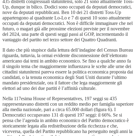
435 distretti congressuali statunitensi, solo 21 sono attualmente Toss-
Up, dunque in bilico. Dodici sono occupati da deputati democratici,
nove da deputati repubblicani. Ben 10 dei 21 distretti Toss-Up
appartengono al quadrante Lo-Lo e 7 di questi 10 sono attualmente
occupati da deputati democratici. Non è difficile immaginare che nel
futuro, o magari già alle prossime elezioni previste per il novembre
del 2024, una parte di questi seggi passi al GOP, incrementando il
vantaggio del partito nel terzo settore dei Quattro Quadranti.
Il dato che più stupisce dalla lettura dell’indagine del Census Bureau
riguarda, tuttavia, la ormai evidente disconnessione dell’elettorato
americano dai temi in ambito economico. Se fino a qualche anno fa
il singolo tema che maggiormente influenzava le scelte alle urne dei
cittadini statunitensi pareva essere la politica economica proposta dai
candidati, o la tenuta economica degli Stati Uniti durante l’ultimo
mandato presidenziale, ora il fattore che lega maggiormente gli
elettori ad uno dei due partiti è l’affinità culturale.
Nella 117esima House of Representatives, 197 seggi su 435
rappresentavano distretti con un reddito medio per famiglia superiore
alla media nazionale, pari a circa 65.000 dollari (figura 6). I
Democratici occupavano 131 di questi 197 seggi: il 66%. Se si
pensa che l’agenda in ambito economico del Partito democratico è
storicamente legata alla redistribuzione della ricchezza e che,
viceversa, quella del Partito repubblicano ha perseguito negli anni la