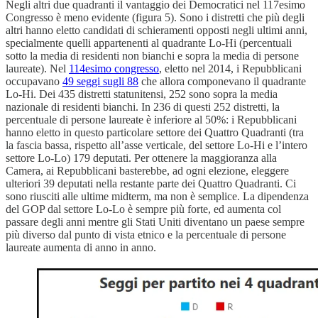
Negli altri due quadranti il vantaggio dei Democratici nel 117esimo
Congresso è meno evidente (figura 5). Sono i distretti che più degli
altri hanno eletto candidati di schieramenti opposti negli ultimi anni,
specialmente quelli appartenenti al quadrante Lo-Hi (percentuali
sotto la media di residenti non bianchi e sopra la media di persone
laureate). Nel
114esimo congresso
, eletto nel 2014, i Repubblicani
occupavano
49 seggi sugli 88
che allora componevano il quadrante
Lo-Hi. Dei 435 distretti statunitensi, 252 sono sopra la media
nazionale di residenti bianchi. In 236 di questi 252 distretti, la
percentuale di persone laureate è inferiore al 50%: i Repubblicani
hanno eletto in questo particolare settore dei Quattro Quadranti (tra
la fascia bassa, rispetto all’asse verticale, del settore Lo-Hi e l’intero
settore Lo-Lo) 179 deputati. Per ottenere la maggioranza alla
Camera, ai Repubblicani basterebbe, ad ogni elezione, eleggere
ulteriori 39 deputati nella restante parte dei Quattro Quadranti. Ci
sono riusciti alle ultime midterm, ma non è semplice. La dipendenza
del GOP dal settore Lo-Lo è sempre più forte, ed aumenta col
passare degli anni mentre gli Stati Uniti diventano un paese sempre
più diverso dal punto di vista etnico e la percentuale di persone
laureate aumenta di anno in anno.