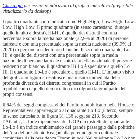
Clicca qui
per essere reindirizzato al grafico interattivo (preferibile
visualizzarlo da desktop)
I quattro quadranti sono indicati come High-High, Low-High, Low-
Low, High-Low. Il primo quadrante (in senso cartesiano, dunque
quello in alto a destra), Hi-Hi, è quello dei distretti con una
percentuale sopra la media nazionale (32,9% al 2020) di persone
laureate e con una percentuale sopra la media nazionale (39,9% al
2020) di persone residenti non bianche. Il secondo quadrante, Lo-
Hi, è quello dei distretti con una percentuale sopra la media
nazionale di persone laureate e sotto la media nazionale di persone
residenti non bianche. Il quadrante Hi-Lo è speculare a quello Lo-
Hi. Il quadrante Lo-Lo è speculare a quello Hi-Hi. L’impatto visivo
del grafico in figura 2 restituisce una misura immediata della
profonda diversità dei distretti congressuali in cui il Partito
repubblicano e quello democratico raccolgono la gran parte dei
propri consensi.
Il 64% dei seggi complessivi del Partito repubblicano nella House of
Representatives appartengono al quadrante Lo-Lo (il terzo, sempre
in senso cartesiano, in figura 3). 136 seggi su 213. Secondo
l’Atlantic, la forte dipendenza del GOP dai distretti del quadrante
Lo-Lo è un indice emblematico del grande passaggio dalle politiche
dell’era del presidente Reagan alla perenne guerra culturale
cominciata dalla presidenza Trump in poi. Nel quadrante Lo-Lo non