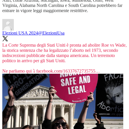
Altri, come Arizona, Michigan, Iowa, Minnesota, Ohio, West
Virginia, Alabama North Carolina e South Carolina potrebbero far
entrare in vigore leggi maggiormente restrittive.
Elezioni USA 2024
@ElezioniUsa
La Corte Suprema degli Stati Uniti è pronta ad abolire Roe vs Wade,
la storica sentenza che ha legalizzato l’aborto nel 1973, secondo
indiscrezioni pubblicate dalla stampa americana. Un terremoto
politico in arrivo per gli Stati Uniti.
Ne parliamo qui ⤵️
facebook.com/16337672735755…