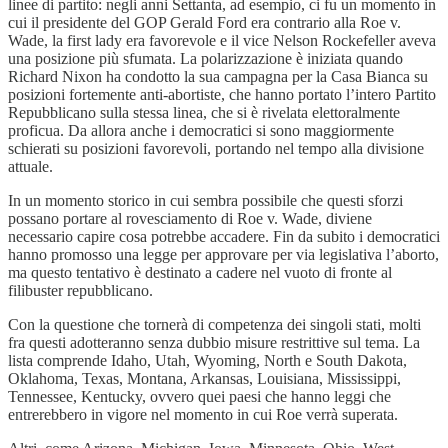
linee di partito: negli anni Settanta, ad esempio, ci fu un momento in
cui il presidente del GOP Gerald Ford era contrario alla Roe v.
Wade, la first lady era favorevole e il vice Nelson Rockefeller aveva
una posizione più sfumata. La polarizzazione è iniziata quando
Richard Nixon ha condotto la sua campagna per la Casa Bianca su
posizioni fortemente anti-abortiste, che hanno portato l’intero Partito
Repubblicano sulla stessa linea, che si è rivelata elettoralmente
proficua. Da allora anche i democratici si sono maggiormente
schierati su posizioni favorevoli, portando nel tempo alla divisione
attuale.
In un momento storico in cui sembra possibile che questi sforzi
possano portare al rovesciamento di Roe v. Wade, diviene
necessario capire cosa potrebbe accadere. Fin da subito i democratici
hanno promosso una legge per approvare per via legislativa l’aborto,
ma questo tentativo è destinato a cadere nel vuoto di fronte al
filibuster repubblicano.
Con la questione che tornerà di competenza dei singoli stati, molti
fra questi adotteranno senza dubbio misure restrittive sul tema. La
lista comprende Idaho, Utah, Wyoming, North e South Dakota,
Oklahoma, Texas, Montana, Arkansas, Louisiana, Mississippi,
Tennessee, Kentucky, ovvero quei paesi che hanno leggi che
entrerebbero in vigore nel momento in cui Roe verrà superata.