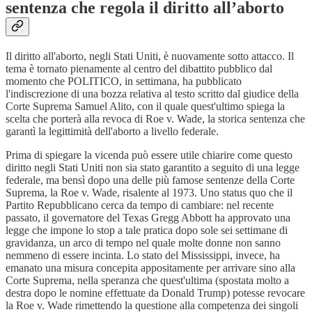
sentenza che regola il diritto all’aborto
Il diritto all'aborto, negli Stati Uniti, è nuovamente sotto attacco. Il
tema è tornato pienamente al centro del dibattito pubblico dal
momento che POLITICO, in settimana, ha pubblicato
l'indiscrezione di una bozza relativa al testo scritto dal giudice della
Corte Suprema Samuel Alito, con il quale quest'ultimo spiega la
scelta che porterà alla revoca di Roe v. Wade, la storica sentenza che
garantì la legittimità dell'aborto a livello federale.
Prima di spiegare la vicenda può essere utile chiarire come questo
diritto negli Stati Uniti non sia stato garantito a seguito di una legge
federale, ma bensì dopo una delle più famose sentenze della Corte
Suprema, la Roe v. Wade, risalente al 1973. Uno status quo che il
Partito Repubblicano cerca da tempo di cambiare: nel recente
passato, il governatore del Texas Gregg Abbott ha approvato una
legge che impone lo stop a tale pratica dopo sole sei settimane di
gravidanza, un arco di tempo nel quale molte donne non sanno
nemmeno di essere incinta. Lo stato del Mississippi, invece, ha
emanato una misura concepita appositamente per arrivare sino alla
Corte Suprema, nella speranza che quest'ultima (spostata molto a
destra dopo le nomine effettuate da Donald Trump) potesse revocare
la Roe v. Wade rimettendo la questione alla competenza dei singoli