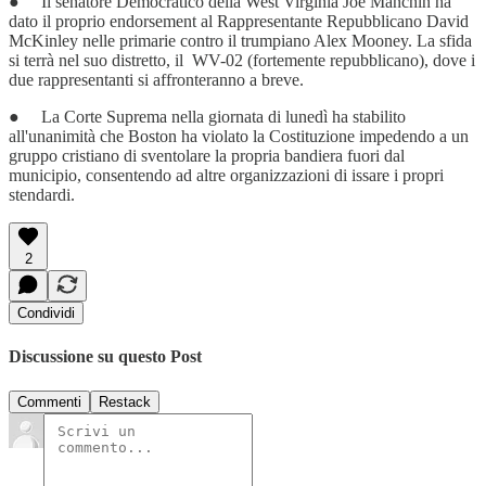
● Il senatore Democratico della West Virginia Joe Manchin ha
dato il proprio endorsement al Rappresentante Repubblicano David
McKinley nelle primarie contro il trumpiano Alex Mooney. La sfida
si terrà nel suo distretto, il WV-02 (fortemente repubblicano), dove i
due rappresentanti si affronteranno a breve.
● La Corte Suprema nella giornata di lunedì ha stabilito
all'unanimità che Boston ha violato la Costituzione impedendo a un
gruppo cristiano di sventolare la propria bandiera fuori dal
municipio, consentendo ad altre organizzazioni di issare i propri
stendardi.
2
Condividi
Discussione su questo Post
Commenti
Restack