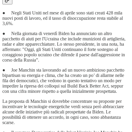
● Negli Stati Uniti nel mese di aprile sono stati creati 428 mila
nuovi posti di lavoro, ed il tasso di disoccupazione resta stabile al
3,6%.
● Nella giornata di venerdì Biden ha annunciato un altro
pacchetto di aiuti per l'Ucraina che include munizioni di artiglieria,
radar e altre apparecchiature. Lo stesso presidente, in una nota, ha
affermato: "Oggi, gli Stati Uniti continuano il forte sostegno al
coraggioso popolo ucraino che difende il paese dall'aggressione in
corso della Russia”.
● Joe Manchin sta lavorando ad un nuovo ambizioso pacchetto
bipartisan su energia e clima, che ha creato un po’ di allarme nelle
fila dei democratici, che vedono in questo tentativo un modo per
impedire la ripresa dei colloqui sul Build Back Better Act, seppur
con una cifra minore rispetto a quella inizialmente prospettata.
La proposta di Manchin si dovrebbe concentrare su proposte per
incentivare le tecnologie energetiche verdi senza però abbracciare
alcune delle iniziative più radicali prospettate da Biden. Le
possibilità di ottenere un accordo, in ogni caso, sono abbastanza
scarse.