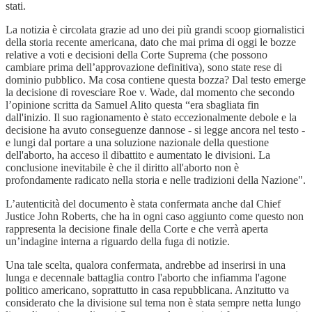
stati.
La notizia è circolata grazie ad uno dei più grandi scoop giornalistici
della storia recente americana, dato che mai prima di oggi le bozze
relative a voti e decisioni della Corte Suprema (che possono
cambiare prima dell’approvazione definitiva), sono state rese di
dominio pubblico. Ma cosa contiene questa bozza? Dal testo emerge
la decisione di rovesciare Roe v. Wade, dal momento che secondo
l’opinione scritta da Samuel Alito questa “era sbagliata fin
dall'inizio. Il suo ragionamento è stato eccezionalmente debole e la
decisione ha avuto conseguenze dannose - si legge ancora nel testo -
e lungi dal portare a una soluzione nazionale della questione
dell'aborto, ha acceso il dibattito e aumentato le divisioni. La
conclusione inevitabile è che il diritto all'aborto non è
profondamente radicato nella storia e nelle tradizioni della Nazione".
L’autenticità del documento è stata confermata anche dal Chief
Justice John Roberts, che ha in ogni caso aggiunto come questo non
rappresenta la decisione finale della Corte e che verrà aperta
un’indagine interna a riguardo della fuga di notizie.
Una tale scelta, qualora confermata, andrebbe ad inserirsi in una
lunga e decennale battaglia contro l'aborto che infiamma l'agone
politico americano, soprattutto in casa repubblicana. Anzitutto va
considerato che la divisione sul tema non è stata sempre netta lungo