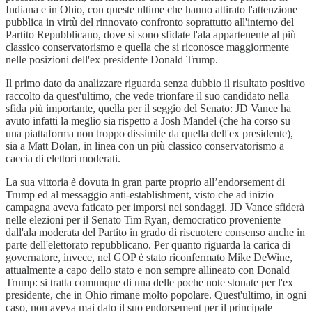
Indiana e in Ohio, con queste ultime che hanno attirato l'attenzione
pubblica in virtù del rinnovato confronto soprattutto all'interno del
Partito Repubblicano, dove si sono sfidate l'ala appartenente al più
classico conservatorismo e quella che si riconosce maggiormente
nelle posizioni dell'ex presidente Donald Trump.
Il primo dato da analizzare riguarda senza dubbio il risultato positivo
raccolto da quest'ultimo, che vede trionfare il suo candidato nella
sfida più importante, quella per il seggio del Senato: JD Vance ha
avuto infatti la meglio sia rispetto a Josh Mandel (che ha corso su
una piattaforma non troppo dissimile da quella dell'ex presidente),
sia a Matt Dolan, in linea con un più classico conservatorismo a
caccia di elettori moderati.
La sua vittoria è dovuta in gran parte proprio all’endorsement di
Trump ed al messaggio anti-establishment, visto che ad inizio
campagna aveva faticato per imporsi nei sondaggi. JD Vance sfiderà
nelle elezioni per il Senato Tim Ryan, democratico proveniente
dall'ala moderata del Partito in grado di riscuotere consenso anche in
parte dell'elettorato repubblicano. Per quanto riguarda la carica di
governatore, invece, nel GOP è stato riconfermato Mike DeWine,
attualmente a capo dello stato e non sempre allineato con Donald
Trump: si tratta comunque di una delle poche note stonate per l'ex
presidente, che in Ohio rimane molto popolare. Quest'ultimo, in ogni
caso, non aveva mai dato il suo endorsement per il principale