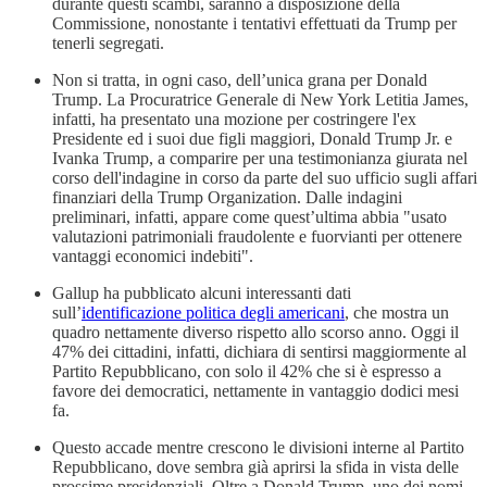
durante questi scambi, saranno a disposizione della
Commissione, nonostante i tentativi effettuati da Trump per
tenerli segregati.
Non si tratta, in ogni caso, dell’unica grana per Donald
Trump. La Procuratrice Generale di New York Letitia James,
infatti, ha presentato una mozione per costringere l'ex
Presidente ed i suoi due figli maggiori, Donald Trump Jr. e
Ivanka Trump, a comparire per una testimonianza giurata nel
corso dell'indagine in corso da parte del suo ufficio sugli affari
finanziari della Trump Organization. Dalle indagini
preliminari, infatti, appare come quest’ultima abbia "usato
valutazioni patrimoniali fraudolente e fuorvianti per ottenere
vantaggi economici indebiti".
Gallup ha pubblicato alcuni interessanti dati
sull’
identificazione politica degli americani
, che mostra un
quadro nettamente diverso rispetto allo scorso anno. Oggi il
47% dei cittadini, infatti, dichiara di sentirsi maggiormente al
Partito Repubblicano, con solo il 42% che si è espresso a
favore dei democratici, nettamente in vantaggio dodici mesi
fa.
Questo accade mentre crescono le divisioni interne al Partito
Repubblicano, dove sembra già aprirsi la sfida in vista delle
prossime presidenziali. Oltre a Donald Trump, uno dei nomi