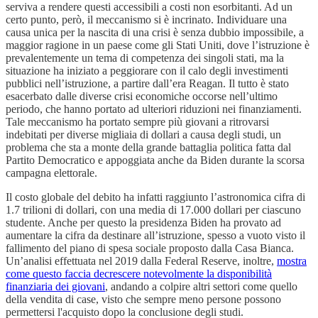
serviva a rendere questi accessibili a costi non esorbitanti. Ad un
certo punto, però, il meccanismo si è incrinato. Individuare una
causa unica per la nascita di una crisi è senza dubbio impossibile, a
maggior ragione in un paese come gli Stati Uniti, dove l’istruzione è
prevalentemente un tema di competenza dei singoli stati, ma la
situazione ha iniziato a peggiorare con il calo degli investimenti
pubblici nell’istruzione, a partire dall’era Reagan. Il tutto è stato
esacerbato dalle diverse crisi economiche occorse nell’ultimo
periodo, che hanno portato ad ulteriori riduzioni nei finanziamenti.
Tale meccanismo ha portato sempre più giovani a ritrovarsi
indebitati per diverse migliaia di dollari a causa degli studi, un
problema che sta a monte della grande battaglia politica fatta dal
Partito Democratico e appoggiata anche da Biden durante la scorsa
campagna elettorale.
Il costo globale del debito ha infatti raggiunto l’astronomica cifra di
1.7 trilioni di dollari, con una media di 17.000 dollari per ciascuno
studente. Anche per questo la presidenza Biden ha provato ad
aumentare la cifra da destinare all’istruzione, spesso a vuoto visto il
fallimento del piano di spesa sociale proposto dalla Casa Bianca.
Un’analisi effettuata nel 2019 dalla Federal Reserve, inoltre,
mostra
come questo faccia decrescere notevolmente la disponibilità
finanziaria dei giovani
, andando a colpire altri settori come quello
della vendita di case, visto che sempre meno persone possono
permettersi l'acquisto dopo la conclusione degli studi.