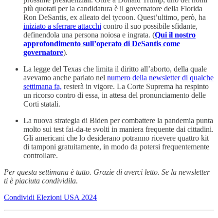
più quotati per la candidatura è il governatore della Florida
Ron DeSantis, ex alleato del tycoon. Quest’ultimo, però, ha
iniziato a sferrare attacchi
contro il suo possibile sfidante,
definendola una persona noiosa e ingrata. (
Qui il nostro
approfondimento sull’operato di DeSantis come
governatore
).
La legge del Texas che limita il diritto all’aborto, della quale
avevamo anche parlato nel
numero della newsletter di qualche
settimana fa,
resterà in vigore. La Corte Suprema ha respinto
un ricorso contro di essa, in attesa del pronunciamento delle
Corti statali.
La nuova strategia di Biden per combattere la pandemia punta
molto sui test fai-da-te svolti in maniera frequente dai cittadini.
Gli americani che lo desiderano potranno ricevere quattro kit
di tamponi gratuitamente, in modo da potersi frequentemente
controllare.
Per questa settimana è tutto. Grazie di averci letto. Se la newsletter
ti è piaciuta condividila.
Condividi Elezioni USA 2024