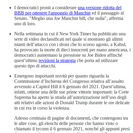
I democratici pronti a considerare
una versione ridotta del
BBB per ottenere l'appoggio di Manchin
ed il passaggio al
Senato. "Meglio una Joe Manchin bill, che nulla", afferma
uno di loro.
Nella settimana in cui il New York Times ha pubblicato una
serie di video declassificati nel quale si mostrano gli ultimi
istanti dell’attacco con i droni che lo scorso agosto, a Kabul,
ha provocato la morte di dieci innocenti per mano americana, i
democratici aumentano la pressione su Joe Biden affinché
quest’ultimo
revisioni la strategia
che porta ad utilizzare
questo tipo di attacchi.
Emergono importanti novità per quanto riguarda la
Commissione d’Inchiesta del Congresso relativa all’assalto
avvenuto a Capitol Hill il 6 gennaio del 2021. Quest’ultima,
infatti, ottiene una delle sue prime vittorie importanti: la Corte
Suprema ha aperto la strada all’autorizzazione nell’uso degli
atti relativi alle azioni di Donald Trump durante le ore delicate
in cui era in corso la violenza.
Adesso centinaia di pagine di documenti, che contengono tra
le altre cose, gli elenchi delle persone che hanno visto o
chiamato il tyconn il 6 gennaio 2021, nonché gli appunti presi