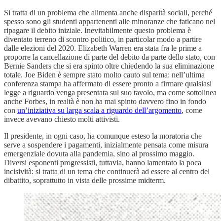
Si tratta di un problema che alimenta anche disparità sociali, perché
spesso sono gli studenti appartenenti alle minoranze che faticano nel
ripagare il debito iniziale. Inevitabilmente questo problema è
diventato terreno di scontro politico, in particolar modo a partire
dalle elezioni del 2020. Elizabeth Warren era stata fra le prime a
proporre la cancellazione di parte del debito da parte dello stato, con
Bernie Sanders che si era spinto oltre chiedendo la sua eliminazione
totale. Joe Biden è sempre stato molto cauto sul tema: nell’ultima
conferenza stampa ha affermato di essere pronto a firmare qualsiasi
legge a riguardo venga presentata sul suo tavolo, ma come sottolinea
anche Forbes, in realtà è non ha mai spinto davvero fino in fondo
con
un’iniziativa su larga scala a riguardo dell’argomento
, come
invece avevano chiesto molti attivisti.
Il presidente, in ogni caso, ha comunque esteso la moratoria che
serve a sospendere i pagamenti, inizialmente pensata come misura
emergenziale dovuta alla pandemia, sino al prossimo maggio.
Diversi esponenti progressisti, tuttavia, hanno lamentato la poca
incisività: si tratta di un tema che continuerà ad essere al centro del
dibattito, soprattutto in vista delle prossime midterm.