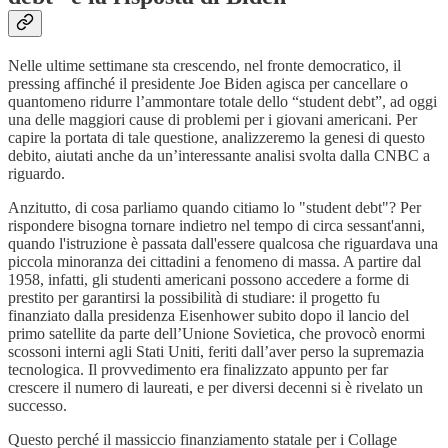
Nelle ultime settimane sta crescendo, nel fronte democratico, il
pressing affinché il presidente Joe Biden agisca per cancellare o
quantomeno ridurre l’ammontare totale dello “student debt”, ad oggi
una delle maggiori cause di problemi per i giovani americani. Per
capire la portata di tale questione, analizzeremo la genesi di questo
debito, aiutati anche da un’interessante analisi svolta dalla CNBC a
riguardo.
Anzitutto, di cosa parliamo quando citiamo lo "student debt"? Per
rispondere bisogna tornare indietro nel tempo di circa sessant'anni,
quando l'istruzione è passata dall'essere qualcosa che riguardava una
piccola minoranza dei cittadini a fenomeno di massa. A partire dal
1958, infatti, gli studenti americani possono accedere a forme di
prestito per garantirsi la possibilità di studiare: il progetto fu
finanziato dalla presidenza Eisenhower subito dopo il lancio del
primo satellite da parte dell’Unione Sovietica, che provocò enormi
scossoni interni agli Stati Uniti, feriti dall’aver perso la supremazia
tecnologica. Il provvedimento era finalizzato appunto per far
crescere il numero di laureati, e per diversi decenni si è rivelato un
successo.
Questo perché il massiccio finanziamento statale per i Collage