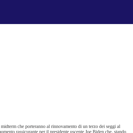
 le midterm che porteranno al rinnovamento di un terzo dei seggi al
momento rassicurante per il presidente uscente Joe Biden che, stando