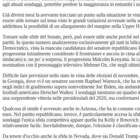
agli attuali sondaggi, potrebbe perdere la maggioranza in entrambi i ra
Già diversi mesi fa avevamo tracciato un punto sulla situazione in vist
essere utile tornare sul tema visto le grandi variazioni avvenute nella
addirittura la possibilità di un allargamento del margine nella Upper
Tornare sulle sfide del Senato, però, può essere utile anche perché ne
partiti. In questo numero analizzeremo esclusivamente gli stati in bilico
Democratico, vista la mancata candidatura del senatore repubblicano Pat
progressista inizialmente considerato il frontrunner e ancora in cima 
sindacato) e, un po' a sorpresa, il progressista Malcolm Kenyatta. In 
nomination con il personaggio televisivo Mehmet Oz, che negli ultimi m
Difficile fare previsioni nello stato in vista delle elezioni di novem
in Georgia, dove vi è un senatore uscente Raphael Warnock, che ha otte
negli indici di gradimento supera notevolmente Joe Biden, sta andando m
football americano Herschel Walker. I sondaggi mostrano un quadro molt
una sorprendente vittoria nelle presidenziali del 2020, ma confermar
Qualcosa di simile è avvenuto anche in Arizona, che ha in comune con 
euro. Nel partito repubblicano, invece, è particolarmente accesa la s
sondaggi l'unica sfida competitiva appare quella fra Kelly e Brnovich 
relativamente facile. Inevitabilmente, dunque, l'elezione è classificata 
Da tenere d'occhio anche la sfida in Nevada, dove sia Donald Trump 