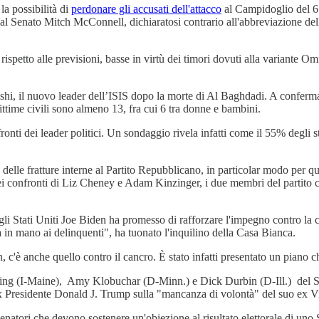
a possibilità di
perdonare gli accusati dell'attacco
al Campidoglio del 6 
no al Senato Mitch McConnell, dichiaratosi contrario all'abbreviazione d
rispetto alle previsioni, basse in virtù dei timori dovuti alla variante O
i, il nuovo leader dell’ISIS dopo la morte di Al Baghdadi. A confermar
ittime civili sono almeno 13, fra cui 6 tra donne e bambini.
nti dei leader politici. Un sondaggio rivela infatti come il 55% degli st
 delle fratture interne al Partito Repubblicano, in particolar modo per
ei confronti di Liz Cheney e Adam Kinzinger, i due membri del partito c
gli Stati Uniti Joe Biden ha promesso di rafforzare l'impegno contro la cr
in mano ai delinquenti", ha tuonato l'inquilino della Casa Bianca.
n, c'è anche quello contro il cancro. È stato infatti presentato un piano 
ng (I-Maine), Amy Klobuchar (D-Minn.) e Dick Durbin (D-Ill.) del Sena
x Presidente Donald J. Trump sulla "mancanza di volontà" del suo ex Vic
natori che devono sostenere un'obiezione al risultato elettorale di un