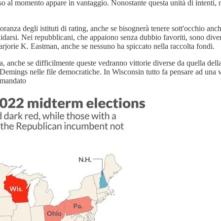
al momento appare in vantaggio. Nonostante questa unità di intenti, nell
ioranza degli istituti di rating, anche se bisognerà tenere sott'occhio an
ndidarsi. Nei repubblicani, che appaiono senza dubbio favoriti, sono div
rie K. Eastman, anche se nessuno ha spiccato nella raccolta fondi.
a, anche se difficilmente queste vedranno vittorie diverse da quella d
emings nelle file democratiche. In Wisconsin tutto fa pensare ad una v
o mandato