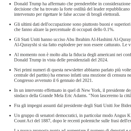
Donald Trump ha affermato che prenderebbe in considerazione l
decisione che ha trovato la forte ostilità del leader repubblica
intervenuto per rigettare le false accuse di brogli elettorali.
Gli ultimi dati dell'occupazione sono piuttosto buoni e superiori 
che fanno alzare la percentuale di occupati dello 0.1%.
Gli Stati Uniti hanno ucciso Abu Ibrahim Al-Hashimi Al-Quraysh
Al-Qurayshi si sia fatto esplodere per non essere catturato. Le v
Al momento non è molto alta la fiducia degli americani nei confro
Donald Trump in vista delle presidenziali del 2024.
Nei primi numeri di questa newsletter abbiamo parlato più volte
centrale del partito) ha emesso infatti una mozione di censura n
Congresso avvenuto il 6 gennaio del 2021.
In un intervento effettuato in quel di New York, il presidente de
sindaco della Grande Mela Eric Adams. "Non lasceremo la città 
Fra gli impegni assunti dal presidente degli Stati Uniti Joe Bide
Un gruppo di senatori democratici, in particolar modo Angus Ki
Count Act del 1887, dopo le recenti polemiche sulle frasi dell'e
La nuova proposta punta ad aumentare il numero di deputati e se