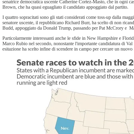
senatrice democratica uscente Catherine Cortez-Masto, che in ogni caso 
Brown, che ha quasi eguagliato il candidato appoggiato dal partito.
I quattro sopracitati sono gli stati considerati come toss-up dalla magg
senatore uscente, il repubblicano Richard Burr, ha scelto di non rica
Budd, appoggiato da Donald Trump, passando per Pat McCrory e Marjo
Particolarmente interessanti anche le sfide in New Hampshire e Florid
Marco Rubio nel secondo, nonostante l'importante candidatura di Val D
esitazione ha scelto infine di scendere in campo per cercare un nuov