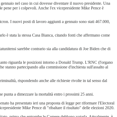
gennaio nel caso in cui dovesse diventare il nuovo presidente. Una
elle pene per i colpevoli. Anche l'ex vicepresidente Mike Pence è
micron. I nuovi posti di lavoro aggiunti a gennaio sono stati 467.000,
lo è stata la stessa Casa Bianca, citando fonti che affermano come
atunitensi sarebbe contrario sia alla candidatura di Joe Biden che di
 quanto riguarda le posizioni intorno a Donald Trump. L'RNC (l'organo
he stanno partecipando alla commissione d'inchiesta sull'assalto al
iminalità, rispondendo anche alle richieste rivolte in tal senso dal
che punta a dimezzare la mortalità entro i prossimi 25 anni.
to ha presentato ieri una proposta di legge per riformare l'Electoral
epresidente Mike Pence di "ribaltare il risultato" delle elezioni 2020.
o Stato, prima che entrambe le Camere debbano votarla. Attualmente, è