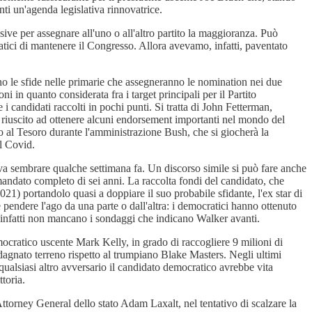
nti un'agenda legislativa rinnovatrice.
sive per assegnare all'uno o all'altro partito la maggioranza. Può
ratici di mantenere il Congresso. Allora avevamo, infatti, paventato
no le sfide nelle primarie che assegneranno le nomination nei due
i in quanto considerata fra i target principali per il Partito
 candidati raccolti in pochi punti. Si tratta di John Fetterman,
è riuscito ad ottenere alcuni endorsement importanti nel mondo del
o al Tesoro durante l'amministrazione Bush, che si giocherà la
el Covid.
eva sembrare qualche settimana fa. Un discorso simile si può fare anche
mandato completo di sei anni. La raccolta fondi del candidato, che
21) portandolo quasi a doppiare il suo probabile sfidante, l'ex star di
pendere l'ago da una parte o dall'altra: i democratici hanno ottenuto
 infatti non mancano i sondaggi che indicano Walker avanti.
ocratico uscente Mark Kelly, in grado di raccogliere 9 milioni di
agnato terreno rispetto al trumpiano Blake Masters. Negli ultimi
ualsiasi altro avversario il candidato democratico avrebbe vita
ttoria.
rney General dello stato Adam Laxalt, nel tentativo di scalzare la