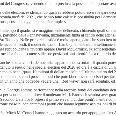
mi del Congresso, vedendo di fatto preclusa la possibilità di portare ava
a delle elezioni, evidenziando quali avrebbero potuto essere le gare deci
 seconda metà del 2021, che hanno fatto calare le possibilità per i democ
 House, cosa che oggi appare più complessa.
l frattempo il quadro si è maggiormente delineato, chiarendo quali saran
, partendo dalla Pennsylvania, inizialmente finita al centro delle attenzion
 Toomey. Nelle primarie la sfida è molto aperta, dato che sono ben tre i
alle raccolte fondi, il moderato Conor Lamb (che nelle ultime settimane 
casa repubblicana il favorito appare David McCormick, ex sottosegretari
esi ha fatto discutere sulle sue posizioni antiscientifiche a riguardo d
bre, anche se una vittoria democratica appare meno scontata di quanto pot
nuto il seggio nelle special election del 2020 ed ora è a caccia di un 
olto bene (quasi 10 milioni di dollari raccolti nell'ultimo quarto del 20
o incerto, con i prossimi mesi che potrebbero essere decisivi per fare 
si in un anno che potrebbe vedere una "Red wave" non sarà scontato, ed
la Georgia l'ottima performance nella raccolta fondi del candidato dem
fida per la nomination, dove il moderato Mark Brnovich sembra aver guad
(secondo Data For Progress il primo è avanti di due punti), mentre con q
come toss-up, con entrambi i partiti che hanno legittime aspirazioni di vi
che Mitch McConnel hanno raggiunto un accordo per appoggiare l'ex Atto