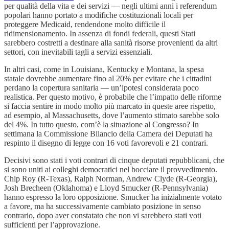
per qualità della vita e dei servizi — negli ultimi anni i referendum
popolari hanno portato a modifiche costituzionali locali per
proteggere Medicaid, rendendone molto difficile il
ridimensionamento. In assenza di fondi federali, questi Stati
sarebbero costretti a destinare alla sanità risorse provenienti da altri
settori, con inevitabili tagli a servizi essenziali.
In altri casi, come in Louisiana, Kentucky e Montana, la spesa
statale dovrebbe aumentare fino al 20% per evitare che i cittadini
perdano la copertura sanitaria — un’ipotesi considerata poco
realistica. Per questo motivo, è probabile che l’impatto delle riforme
si faccia sentire in modo molto più marcato in queste aree rispetto,
ad esempio, al Massachusetts, dove l’aumento stimato sarebbe solo
del 4%. In tutto questo, com’è la situazione al Congresso? In
settimana la Commissione Bilancio della Camera dei Deputati ha
respinto il disegno di legge con 16 voti favorevoli e 21 contrari.
Decisivi sono stati i voti contrari di cinque deputati repubblicani, che
si sono uniti ai colleghi democratici nel bocciare il provvedimento.
Chip Roy (R-Texas), Ralph Norman, Andrew Clyde (R-Georgia),
Josh Brecheen (Oklahoma) e Lloyd Smucker (R-Pennsylvania)
hanno espresso la loro opposizione. Smucker ha inizialmente votato
a favore, ma ha successivamente cambiato posizione in senso
contrario, dopo aver constatato che non vi sarebbero stati voti
sufficienti per l’approvazione.