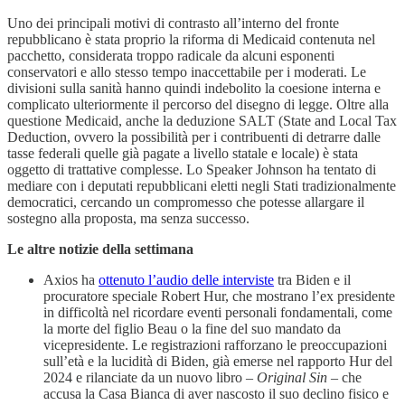
Uno dei principali motivi di contrasto all’interno del fronte
repubblicano è stata proprio la riforma di Medicaid contenuta nel
pacchetto, considerata troppo radicale da alcuni esponenti
conservatori e allo stesso tempo inaccettabile per i moderati. Le
divisioni sulla sanità hanno quindi indebolito la coesione interna e
complicato ulteriormente il percorso del disegno di legge. Oltre alla
questione Medicaid, anche la deduzione SALT (State and Local Tax
Deduction, ovvero la possibilità per i contribuenti di detrarre dalle
tasse federali quelle già pagate a livello statale e locale) è stata
oggetto di trattative complesse. Lo Speaker Johnson ha tentato di
mediare con i deputati repubblicani eletti negli Stati tradizionalmente
democratici, cercando un compromesso che potesse allargare il
sostegno alla proposta, ma senza successo.
Le altre notizie della settimana
Axios ha
ottenuto l’audio delle interviste
tra Biden e il
procuratore speciale Robert Hur, che mostrano l’ex presidente
in difficoltà nel ricordare eventi personali fondamentali, come
la morte del figlio Beau o la fine del suo mandato da
vicepresidente. Le registrazioni rafforzano le preoccupazioni
sull’età e la lucidità di Biden, già emerse nel rapporto Hur del
2024 e rilanciate da un nuovo libro –
Original Sin
– che
accusa la Casa Bianca di aver nascosto il suo declino fisico e