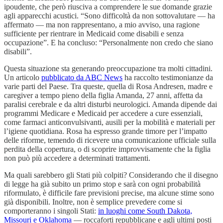
ipoudente, che però riusciva a comprendere le sue domande grazie
agli apparecchi acustici. “Sono difficoltà da non sottovalutare — ha
affermato — ma non rappresentano, a mio avviso, una ragione
sufficiente per rientrare in Medicaid come disabili e senza
occupazione”. E ha concluso: “Personalmente non credo che siano
disabili”.
Questa situazione sta generando preoccupazione tra molti cittadini.
Un articolo
pubblicato da ABC News
ha raccolto testimonianze da
varie parti del Paese. Tra queste, quella di Rosa Andresen, madre e
caregiver a tempo pieno della figlia Amanda, 27 anni, affetta da
paralisi cerebrale e da altri disturbi neurologici. Amanda dipende dai
programmi Medicare e Medicaid per accedere a cure essenziali,
come farmaci anticonvulsivanti, ausili per la mobilità e materiali per
l’igiene quotidiana. Rosa ha espresso grande timore per l’impatto
delle riforme, temendo di ricevere una comunicazione ufficiale sulla
perdita della copertura, o di scoprire improvvisamente che la figlia
non può più accedere a determinati trattamenti.
Ma quali sarebbero gli Stati più colpiti? Considerando che il disegno
di legge ha già subito un primo stop e sarà con ogni probabilità
riformulato, è difficile fare previsioni precise, ma alcune stime sono
già disponibili. Inoltre, non è semplice prevedere come si
comporteranno i singoli Stati:
in luoghi come South Dakota,
Missouri e Oklahoma
— roccaforti repubblicane e agli ultimi posti