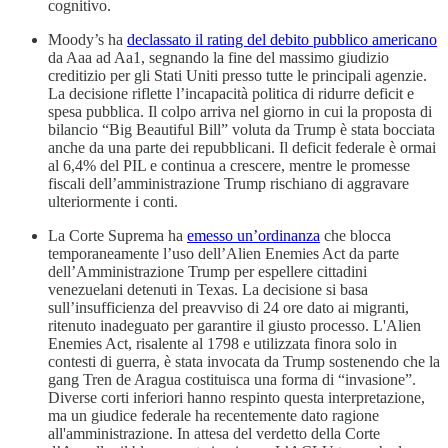
cognitivo.
Moody’s ha
declassato il rating del debito pubblico americano
da Aaa ad Aa1, segnando la fine del massimo giudizio
creditizio per gli Stati Uniti presso tutte le principali agenzie.
La decisione riflette l’incapacità politica di ridurre deficit e
spesa pubblica. Il colpo arriva nel giorno in cui la proposta di
bilancio “Big Beautiful Bill” voluta da Trump è stata bocciata
anche da una parte dei repubblicani. Il deficit federale è ormai
al 6,4% del PIL e continua a crescere, mentre le promesse
fiscali dell’amministrazione Trump rischiano di aggravare
ulteriormente i conti.
La Corte Suprema ha
emesso un’ordinanza
che blocca
temporaneamente l’uso dell’Alien Enemies Act da parte
dell’Amministrazione Trump per espellere cittadini
venezuelani detenuti in Texas. La decisione si basa
sull’insufficienza del preavviso di 24 ore dato ai migranti,
ritenuto inadeguato per garantire il giusto processo. L'Alien
Enemies Act, risalente al 1798 e utilizzata finora solo in
contesti di guerra, è stata invocata da Trump sostenendo che la
gang Tren de Aragua costituisca una forma di “invasione”.
Diverse corti inferiori hanno respinto questa interpretazione,
ma un giudice federale ha recentemente dato ragione
all'amministrazione. In attesa del verdetto della Corte