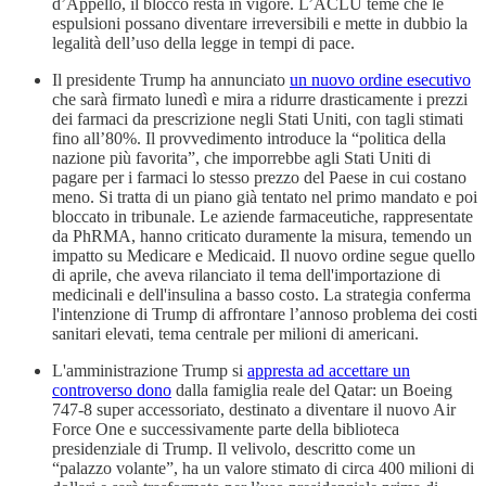
d’Appello, il blocco resta in vigore. L’ACLU teme che le
espulsioni possano diventare irreversibili e mette in dubbio la
legalità dell’uso della legge in tempi di pace.
Il presidente Trump ha annunciato
un nuovo ordine esecutivo
che sarà firmato lunedì e mira a ridurre drasticamente i prezzi
dei farmaci da prescrizione negli Stati Uniti, con tagli stimati
fino all’80%. Il provvedimento introduce la “politica della
nazione più favorita”, che imporrebbe agli Stati Uniti di
pagare per i farmaci lo stesso prezzo del Paese in cui costano
meno. Si tratta di un piano già tentato nel primo mandato e poi
bloccato in tribunale. Le aziende farmaceutiche, rappresentate
da PhRMA, hanno criticato duramente la misura, temendo un
impatto su Medicare e Medicaid. Il nuovo ordine segue quello
di aprile, che aveva rilanciato il tema dell'importazione di
medicinali e dell'insulina a basso costo. La strategia conferma
l'intenzione di Trump di affrontare l’annoso problema dei costi
sanitari elevati, tema centrale per milioni di americani.
L'amministrazione Trump si
appresta ad accettare un
controverso dono
dalla famiglia reale del Qatar: un Boeing
747-8 super accessoriato, destinato a diventare il nuovo Air
Force One e successivamente parte della biblioteca
presidenziale di Trump. Il velivolo, descritto come un
“palazzo volante”, ha un valore stimato di circa 400 milioni di