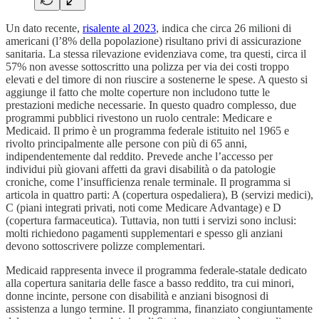
Un dato recente,
risalente al 2023
, indica che circa 26 milioni di
americani (l’8% della popolazione) risultano privi di assicurazione
sanitaria. La stessa rilevazione evidenziava come, tra questi, circa il
57% non avesse sottoscritto una polizza per via dei costi troppo
elevati e del timore di non riuscire a sostenerne le spese. A questo si
aggiunge il fatto che molte coperture non includono tutte le
prestazioni mediche necessarie. In questo quadro complesso, due
programmi pubblici rivestono un ruolo centrale: Medicare e
Medicaid. Il primo è un programma federale istituito nel 1965 e
rivolto principalmente alle persone con più di 65 anni,
indipendentemente dal reddito. Prevede anche l’accesso per
individui più giovani affetti da gravi disabilità o da patologie
croniche, come l’insufficienza renale terminale. Il programma si
articola in quattro parti: A (copertura ospedaliera), B (servizi medici),
C (piani integrati privati, noti come Medicare Advantage) e D
(copertura farmaceutica). Tuttavia, non tutti i servizi sono inclusi:
molti richiedono pagamenti supplementari e spesso gli anziani
devono sottoscrivere polizze complementari.
Medicaid rappresenta invece il programma federale-statale dedicato
alla copertura sanitaria delle fasce a basso reddito, tra cui minori,
donne incinte, persone con disabilità e anziani bisognosi di
assistenza a lungo termine. Il programma, finanziato congiuntamente