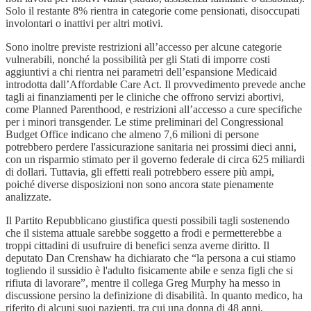
Solo il restante 8% rientra in categorie come pensionati, disoccupati
involontari o inattivi per altri motivi.
Sono inoltre previste restrizioni all’accesso per alcune categorie
vulnerabili, nonché la possibilità per gli Stati di imporre costi
aggiuntivi a chi rientra nei parametri dell’espansione Medicaid
introdotta dall’Affordable Care Act. Il provvedimento prevede anche
tagli ai finanziamenti per le cliniche che offrono servizi abortivi,
come Planned Parenthood, e restrizioni all’accesso a cure specifiche
per i minori transgender. Le stime preliminari del Congressional
Budget Office indicano che almeno 7,6 milioni di persone
potrebbero perdere l'assicurazione sanitaria nei prossimi dieci anni,
con un risparmio stimato per il governo federale di circa 625 miliardi
di dollari. Tuttavia, gli effetti reali potrebbero essere più ampi,
poiché diverse disposizioni non sono ancora state pienamente
analizzate.
Il Partito Repubblicano giustifica questi possibili tagli sostenendo
che il sistema attuale sarebbe soggetto a frodi e permetterebbe a
troppi cittadini di usufruire di benefici senza averne diritto. Il
deputato Dan Crenshaw ha dichiarato che “la persona a cui stiamo
togliendo il sussidio è l'adulto fisicamente abile e senza figli che si
rifiuta di lavorare”, mentre il collega Greg Murphy ha messo in
discussione persino la definizione di disabilità. In quanto medico, ha
riferito di alcuni suoi pazienti, tra cui una donna di 48 anni,