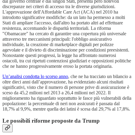
dal governo centrale e dai singoli Stati, presenta però notevoli
discrepanze nei criteri di accesso tra le diverse giurisdizioni.
L'approvazione dell'Affordable Care Act (ACA) nel 2010 ha
introdotto significative modifiche: da un lato ha permesso a molti
Stati di ampliare l'accesso, dall'altro ha portato altri ad effettuare
resistenza, accentuando le disparità territoriali. La riforma
"Obamacare" ha cercato di garantire una copertura più universale
attraverso tre meccanismi principali: l'obbligo assicurativo
individuale, la creazione di marketplace digitali per polizze
agevolate e il divieto di discriminazione per condizioni preesistenti.
Nonostante questi progressi, la legge ha affrontato numerosi
ostacoli, tra cui ripetuti contenziosi giudiziari e opposizioni politiche
che ne hanno progressivamente eroso la portata originaria.
Un’analisi condotta lo scorso anno
, che ne ha tracciato un bilancio a
oltre dieci anni dall’approvazione, ha evidenziato alcuni risultati
significativi, visto che il numero di persone prive di assicurazione è
sceso da 45,2 milioni nel 2013 a 26,4 milioni nel 2022. Il
miglioramento ha riguardato soprattutto le fasce più vulnerabili della
popolazione: la percentuale di neri non assicurati è passata dal
18,7% al 9,9%, mentre quella dei latini è scesa dal 29,7% al 17,8%.
Le possibili riforme proposte da Trump