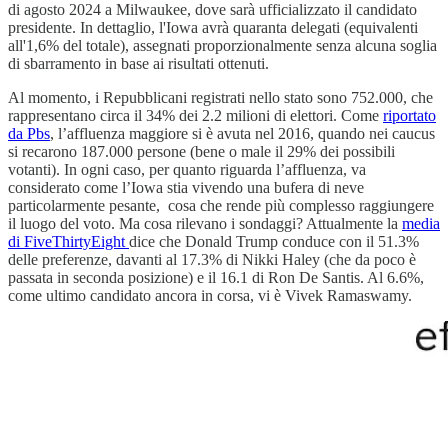
di agosto 2024 a Milwaukee, dove sarà ufficializzato il candidato
presidente. In dettaglio, l'Iowa avrà quaranta delegati (equivalenti
all'1,6% del totale), assegnati proporzionalmente senza alcuna soglia
di sbarramento in base ai risultati ottenuti.
Al momento, i Repubblicani registrati nello stato sono 752.000, che
rappresentano circa il 34% dei 2.2 milioni di elettori. Come
riportato
da Pbs
, l’affluenza maggiore si è avuta nel 2016, quando nei caucus
si recarono 187.000 persone (bene o male il 29% dei possibili
votanti). In ogni caso, per quanto riguarda l’affluenza, va
considerato come l’Iowa stia vivendo una bufera di neve
particolarmente pesante, cosa che rende più complesso raggiungere
il luogo del voto. Ma cosa rilevano i sondaggi? Attualmente la
media
di FiveThirtyEight
dice che Donald Trump conduce con il 51.3%
delle preferenze, davanti al 17.3% di Nikki Haley (che da poco è
passata in seconda posizione) e il 16.1 di Ron De Santis. Al 6.6%,
come ultimo candidato ancora in corsa, vi è Vivek Ramaswamy.