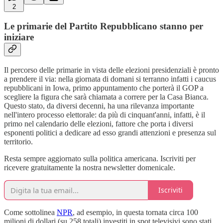
2
Le primarie del Partito Repubblicano stanno per
iniziare
Il percorso delle primarie in vista delle elezioni presidenziali è pronto
a prendere il via: nella giornata di domani si terranno infatti i caucus
repubblicani in Iowa, primo appuntamento che porterà il GOP a
scegliere la figura che sarà chiamata a correre per la Casa Bianca.
Questo stato, da diversi decenni, ha una rilevanza importante
nell'intero processo elettorale: da più di cinquant'anni, infatti, è il
primo nel calendario delle elezioni, fattore che porta i diversi
esponenti politici a dedicare ad esso grandi attenzioni e presenza sul
territorio.
Resta sempre aggiornato sulla politica americana. Iscriviti per
ricevere gratuitamente la nostra newsletter domenicale.
Iscriviti
Come sottolinea
NPR
, ad esempio, in questa tornata circa 100
milioni di dollari (su 258 totali) investiti in spot televisivi sono stati