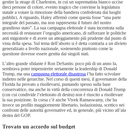
gestire la strage di Charleston, in cui un suprematista bianco uccise
dieci persone di colore, evento tragico che convinse la legislatura
statale a votare la rimozione della bandiera confederata dai luoghi
pubblici. A riguardo, Haley affermò come questa fosse “una parte
integrale del passato, ma non rappresenta il futuro del nostro
grandioso stato”. La sua campagna elettorale è stata incentrata sulla
necessità di restaurare l’orgoglio americano, di rafforzare le politiche
anti migratorie e di avere un atteggiamento più prudente dal punto di
vista della spesa. Sul tema dell’aborto si è detta contraria a un divieto
generalizato a livello nazionale, sostenendo piuttosto come la
questione dovesse essere gestita dai singoli stati.
L’altro grande sfidante è Ron DeSantis: poco più di un anno fa,
sembrava poter impensierire seriamente la leadership di Donald
Trump, ma una
campagna elettorale disastrosa
l’ha fatto scivolare
indietro nelle gerarchie. Nel corso di questi mesi, il governatore della
Florida ha provato a risollevarsi, puntando spesso sulla base
conservatrice, ma anche in virtù della concorrenza di Donald Trump
(con cui condivide l’elettorato di destra) non è riuscito a risollevare
la sua posizione. In corsa c’è anche Vivek Ramaswamy, che ha
invece un profilo maggiormente libertario, isolazionista, scettico nei
confronti delle autorità governative ed, in generale, più vicino all’ala
destra del GOP.
Trovato un accordo sul budget