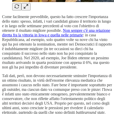
Come facilmente prevedibile, questo ha fatto crescere l'importanza
dello stato: spesso, infatti, i vari candidati girano il territorio in lungo
e in largo nelle settimane precedenti al voto con l'obiettivo di
ottenere il risultato migliore possibile.
Non sempre c'è una relazione
diretta fra la vittoria in Iowa e quella nelle primarie
: in casa
Repubblicana, ad esempio, solo quattro volte su nove chi ha vinto
qui ha poi ottenuto la nomination, mentre nei Democratici il rapporto
è indubbiamente migliore (in tre occasioni su dieci chi ha
conquistato il successo nello stato non ha poi conquistato la
candidatura). Nel 2020, ad esempio, Joe Biden ottenne un pessimo
risultato arrivando in quarta posizione con appena il 6%, ma questo
non gli ha poi impedito di diventare presidente.
Tali dati, però, non devono necessariamente sminuire l'importanza di
un ottimo risultato, in virtù dell'enorme rilevanza mediatica che
assumono i caucus nello stato. Fare bene è importante soprattutto per
gli outsider, ma ciascun dato va comunque preso con le pinze: l'Iowa
è infatti uno stato etnicamente omogeneo, prevalentemente bianco e
conservatore, che non riflette affatto l'orientamento politico degli
altri territori decisivi degli USA. Proprio per questo, nel corso degli
ultimi anni, sono cresciute le pressioni per rivedere il calendario
elettorale, partendo da quelli che sono definiti
battleground state.