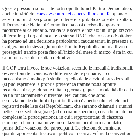
Queste pressioni sono state forti soprattutto nel Partito Democratico,
anche in virtù del
caos avvenuto nei caucus di tre anni fa
, quando
servirono più di sei giorni per ottenere la pubblicazione dei risultati.
Il Democratic National Committee ha così deciso di apportare
modifiche al calendario, ma da tale scelta è iniziato un lungo braccio
di ferro fra gli organi locali e lo stesso DNC, che lo scorso 6 ottobre
ha portato ad una decisione particolare: i caucus tenuti in presenza si
svolgeranno lo stesso giorno del Partito Repubblicano, ma il voto
proseguirà tramite posta fino all’inizio del mese di marzo, data in cui
saranno rilasciati i risultati definitivi.
Il GOP terrà invece le sue votazioni secondo le modalità tradizionali,
ovvero tramite i caucus. A differenza delle primarie, il cui
meccanismo è molto più simile a quello delle elezioni presidenziali
(si può esprimere la propria preferenza tramite posta oppure
recandosi ai seggi durante tutta la giornata), questa modalità di scelta
ha un funzionamento differente. Nei caucus, che sono
essenzialmente riunioni di partito, il voto è aperto solo agli elettori
registrati nelle liste dei Repubblicani, che saranno chiamati a riunirsi
nelle 1.657 sedi designate (ad un orario specifico, cosa che rende più
complessa la partecipazione), in cui i rappresentanti di ciascuna
campagna fanno una breve presentazione per il loro candidato,
prima delle votazioni dei partecipanti. Le elezioni determinano
quanti rappresentanti ciascun politico in corsa avrà nella convention