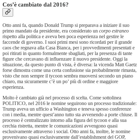
Cos’è cambiato dal 2016?
Otto anni fa, quando Donald Trump si preparava a iniziare il suo
primo mandato da presidente, era considerato un
corpo estraneo
rispetto alla politica e aveva ben poca esperienza nel gestire le
faccende di governo. I suoi primi mesi sono ricordati per il grande
caos che regnava alla Casa Bianca, per i provvedimenti presentati e
poi ritirati in quanto formalmente sbagliati, per la presenza di tante
figure che cercavano di influenzare il nuovo presidente. Oggi la
situazione, da questo punto di vista, è diversa: la vicenda Matt Gaetz
forse dimostra come una certa confusione sia probabilmente rimasta,
visto che non sempre il tycoon sembra muoversi secondo un piano
chiaro, ma sicuramente c’è un po’ più di ordine e maggiore
esperienza.
Molto è cambiato già nel processo di scelta. Come sottolinea
POLITICO, nel 2016 le nomine seguirono un processo tradizionale:
Trump aveva un ufficio a Washington e teneva spesso conferenze
con i media, mentre quest’anno tutto sta avvenendo a porte chiuse. Il
processo è centralizzato intorno alla figura del tycoon e alla sua
cerchia ristretta, mentre le comunicazioni avvengono quasi
esclusivamente attraverso i social. Otto anni fa, inoltre, le nomine
provenivano quasi esclusivamente dall’establishment del GOP,