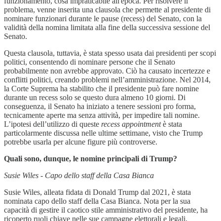
funzionamento, cosa impraticabile all'epoca. Per risolvere il
problema, venne inserita una clausola che permette al presidente di
nominare funzionari durante le pause (recess) del Senato, con la
validità della nomina limitata alla fine della successiva sessione del
Senato.
Questa clausola, tuttavia, è stata spesso usata dai presidenti per scopi
politici, consentendo di nominare persone che il Senato
probabilmente non avrebbe approvato. Ciò ha causato incertezze e
conflitti politici, creando problemi nell’amministrazione. Nel 2014,
la Corte Suprema ha stabilito che il presidente può fare nomine
durante un recess solo se questo dura almeno 10 giorni. Di
conseguenza, il Senato ha iniziato a tenere sessioni pro forma,
tecnicamente aperte ma senza attività, per impedire tali nomine.
L’ipotesi dell’utilizzo di queste
recess appointment
è stata
particolarmente discussa nelle ultime settimane, visto che Trump
potrebbe usarla per alcune figure più controverse.
Quali sono, dunque, le nomine principali di Trump?
Susie Wiles - Capo dello staff della Casa Bianca
Susie Wiles, alleata fidata di Donald Trump dal 2021, è stata
nominata capo dello staff della Casa Bianca. Nota per la sua
capacità di gestire il caotico stile amministrativo del presidente, ha
ricoperto ruoli chiave nelle sue campagne elettorali e legali,