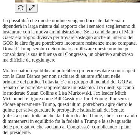
La possibilità che queste nomine vengano bocciate dal Senato
dipenderà in larga misura dal rapporto che i senatori sceglieranno di
instaurare con la nuova amministrazione. Se la candidatura di Matt
Gaetz era troppo divisiva per trovare sostegno anche all'interno del
GOP, le altre figure potrebbero incontrare resistenze meno compatte.
Donald Trump sembra determinato a utilizzare queste nomine per
consolidare la sua influenza sul Congresso, un obiettivo ambizioso
ma difficile da raggiungere.
Molti senatori repubblicani potrebbero preferire evitare scontri aperti
con la Casa Bianca per non rischiare di attirare sfidanti nelle
primarie del partito. Tuttavia, c’è un gruppo di membri del GOP al
Senato che potrebbe rappresentare un ostacolo. Tra questi spiccano
le moderate Susan Collins e Lisa Murkowski, l'ex leader Mitch
McConnell e figure come Bill Cassidy e Todd Young. Pur senza
sfidare apertamente Trump, questi ultimi potrebbero agire dietro le
quinte per salvaguardare le prerogative istituzionali del Senato
(difesi a spada tratta anche dal futuro leader Thune, che sta cercando
di mantenersi in equilibrio fra la fedeltà a Trump e la salvaguardia
delle prerogative che spettano al Congresso), complicando i piani
del presidente.