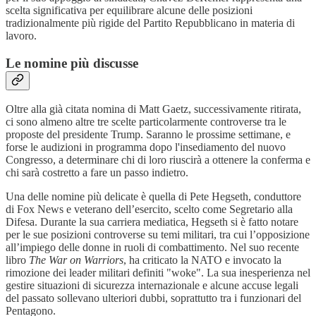
scelta significativa per equilibrare alcune delle posizioni
tradizionalmente più rigide del Partito Repubblicano in materia di
lavoro.
Le nomine più discusse
Oltre alla già citata nomina di Matt Gaetz, successivamente ritirata,
ci sono almeno altre tre scelte particolarmente controverse tra le
proposte del presidente Trump. Saranno le prossime settimane, e
forse le audizioni in programma dopo l'insediamento del nuovo
Congresso, a determinare chi di loro riuscirà a ottenere la conferma e
chi sarà costretto a fare un passo indietro.
Una delle nomine più delicate è quella di Pete Hegseth, conduttore
di Fox News e veterano dell’esercito, scelto come Segretario alla
Difesa. Durante la sua carriera mediatica, Hegseth si è fatto notare
per le sue posizioni controverse su temi militari, tra cui l’opposizione
all’impiego delle donne in ruoli di combattimento. Nel suo recente
libro
The War on Warriors
, ha criticato la NATO e invocato la
rimozione dei leader militari definiti "woke". La sua inesperienza nel
gestire situazioni di sicurezza internazionale e alcune accuse legali
del passato sollevano ulteriori dubbi, soprattutto tra i funzionari del
Pentagono.