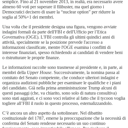
semplice. Fino al 21 novembre 2013, in realtà, era necessario avere
almeno 60 voti per superare il filibuster, ma quel giorno i
Democratici decisero di usare la “nuclear option” per ridurre la
soglia al 50%+1 dei membri.
Una volta che il presidente designa una figura, vengono avviate
indagini formali da parte dell'FBI e dell'Ufficio per l’Etica
Governativa (OGE). L'FBI controlla gli ultimi quindici anni di
attività, specialmente se la posizione prevede l'accesso a
informazioni classificate, mentre l'OGE esamina i conflitti di
interesse finanziari, spesso richiedendo ai candidati di vendere beni
o ristrutturare le proprie finanze.
Le informazioni raccolte sono trasmesse al presidente e, in parte, ai
membri della
Upper House
. Successivamente, la nomina passa al
comitato del Senato competente, che conduce ulteriori indagini e
organizza audizioni pubbliche per esaminare le qualifiche e i piani
del candidato. Già nella prima amministrazione Trump alcuni di
questi passaggi (che, va chiarito, sono solo di natura consultiva)
sono stati aggirati, e ci sono voci relative al fatto che il tycoon voglia
togliere all’FBI il ruolo in questo processo, esternalizzandolo.
C’è ancora un altro aspetto da sottolineare. Nel dibattito
costituzionale del 1787, emerse la preoccupazione che la necessità di
conferma del Senato rendesse necessario un suo continuo