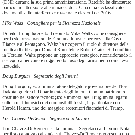
(DNI) durante la sua prima amministrazione. Ratcliffe ha dimostrato
particolare attenzione alle minacce della Cina e ha declassificato
documenti sulle interferenze russe nelle elezioni del 2016.
Mike Waltz - Consigliere per la Sicurezza Nazionale
Donald Trump ha scelto il deputato Mike Waltz come consigliere
per la sicurezza nazionale. Con una lunga esperienza alla Casa
Bianca e al Pentagono, Waltz ha ricoperto il ruolo di direttore della
politica di difesa per Donald Rumsfeld e Robert Gates. Sul conflitto
in Ucraina, Waltz propone un approccio strategico, riconsiderando il
sostegno americano e suggerendo l'uso degli armamenti come leva
negoziale.
Doug Burgum - Segretario degli Interni
Doug Burgum, ex amministratore delegato e governatore del Nord
Dakota, guiderà il Dipartimento degli Interni. Con un patrimonio
costruito nel settore tecnologico e immobiliare, Burgum ha legami
solidi con l’industria dei combustibili fossili, in particolare con
Harold Hamm, uno dei maggiori sostenitori finanziari di Trump.
Lori Chavez-DeRemer - Segretaria al Lavoro
Lori Chavez-DeRemer è stata nominata Segretaria al Lavoro. Nota
per il suo appoggio ai sindacati, Chavez-DeRemer rappresenta una