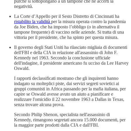
purché si sottopongano a un tampone che ne accerti la
negatività.
La Corte d’Appello per il Sesto Distretto di Cincinnati ha
ristabilito la validità
per la misura operata contro la pandemia
da Joe Biden, che ha imposto l’obbligo (o in alternativa il
tampone frequente) di vaccino nelle aziende. Si tratta di una
vittoria per il presidente, che ha spinto per questa misura.
Il governo degli Stati Uniti ha rilasciato migliaia di documenti
dell'FBI e della CIA in relazione all'assassinio di John F.
Kennedy nel 1963. Secondo la conclusione ufficiale
dell'indagine, il presidente americano fu ucciso da Lee Harvey
Oswald.
I rapporti declassificati mostrano che gli inquirenti hanno
indagato su molteplici piste, dai servizi segreti sovietici ai
gruppi comunisti in Africa passando per la mafia italiana, per
capire se Oswald avesse avuto un aiuto a pianificare e
realizzare l'omicidio il 22 novembre 1963 a Dallas in Texas,
senza trovare alcuna prova.
Secondo Philip Shenon, specialista nell'assassinio di
Kennedy, rimangono segretati ancora 15.000 documenti, per
la maggior parte prodotti dalla CIA e dall'FBI.