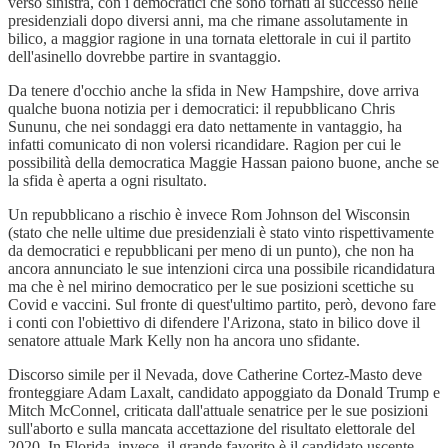
verso sinistra, con i democratici che sono tornati al successo nelle
presidenziali dopo diversi anni, ma che rimane assolutamente in
bilico, a maggior ragione in una tornata elettorale in cui il partito
dell'asinello dovrebbe partire in svantaggio.
Da tenere d'occhio anche la sfida in New Hampshire, dove arriva
qualche buona notizia per i democratici: il repubblicano Chris
Sununu, che nei sondaggi era dato nettamente in vantaggio, ha
infatti comunicato di non volersi ricandidare. Ragion per cui le
possibilità della democratica Maggie Hassan paiono buone, anche se
la sfida è aperta a ogni risultato.
Un repubblicano a rischio è invece Rom Johnson del Wisconsin
(stato che nelle ultime due presidenziali è stato vinto rispettivamente
da democratici e repubblicani per meno di un punto), che non ha
ancora annunciato le sue intenzioni circa una possibile ricandidatura
ma che è nel mirino democratico per le sue posizioni scettiche su
Covid e vaccini. Sul fronte di quest'ultimo partito, però, devono fare
i conti con l'obiettivo di difendere l'Arizona, stato in bilico dove il
senatore attuale Mark Kelly non ha ancora uno sfidante.
Discorso simile per il Nevada, dove Catherine Cortez-Masto deve
fronteggiare Adam Laxalt, candidato appoggiato da Donald Trump e
Mitch McConnel, criticata dall'attuale senatrice per le sue posizioni
sull'aborto e sulla mancata accettazione del risultato elettorale del
2020. In Florida, invece, il grande favorito è il candidato uscente