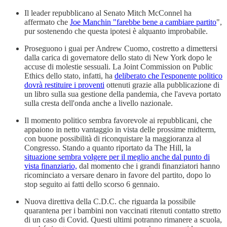
Il leader repubblicano al Senato Mitch McConnel ha
affermato che
Joe Manchin "farebbe bene a cambiare partito
",
pur sostenendo che questa ipotesi è alquanto improbabile.
Proseguono i guai per Andrew Cuomo, costretto a dimettersi
dalla carica di governatore dello stato di New York dopo le
accuse di molestie sessuali. La Joint Commission on Public
Ethics dello stato, infatti, ha
deliberato che l'esponente politico
dovrà restituire i proventi
ottenuti grazie alla pubblicazione di
un libro sulla sua gestione della pandemia, che l'aveva portato
sulla cresta dell'onda anche a livello nazionale.
Il momento politico sembra favorevole ai repubblicani, che
appaiono in netto vantaggio in vista delle prossime midterm,
con buone possibilità di riconquistare la maggioranza al
Congresso. Stando a quanto riportato da The Hill, la
situazione sembra volgere per il meglio anche dal punto di
vista finanziario,
dal momento che i grandi finanziatori hanno
ricominciato a versare denaro in favore del partito, dopo lo
stop seguito ai fatti dello scorso 6 gennaio.
Nuova direttiva della C.D.C. che riguarda la possibile
quarantena per i bambini non vaccinati ritenuti contatto stretto
di un caso di Covid. Questi ultimi potranno rimanere a scuola,