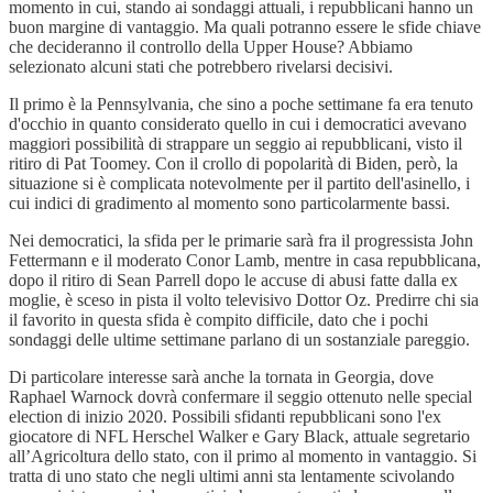
momento in cui, stando ai sondaggi attuali, i repubblicani hanno un
buon margine di vantaggio. Ma quali potranno essere le sfide chiave
che decideranno il controllo della Upper House? Abbiamo
selezionato alcuni stati che potrebbero rivelarsi decisivi.
Il primo è la Pennsylvania, che sino a poche settimane fa era tenuto
d'occhio in quanto considerato quello in cui i democratici avevano
maggiori possibilità di strappare un seggio ai repubblicani, visto il
ritiro di Pat Toomey. Con il crollo di popolarità di Biden, però, la
situazione si è complicata notevolmente per il partito dell'asinello, i
cui indici di gradimento al momento sono particolarmente bassi.
Nei democratici, la sfida per le primarie sarà fra il progressista John
Fettermann e il moderato Conor Lamb, mentre in casa repubblicana,
dopo il ritiro di Sean Parrell dopo le accuse di abusi fatte dalla ex
moglie, è sceso in pista il volto televisivo Dottor Oz. Predirre chi sia
il favorito in questa sfida è compito difficile, dato che i pochi
sondaggi delle ultime settimane parlano di un sostanziale pareggio.
Di particolare interesse sarà anche la tornata in Georgia, dove
Raphael Warnock dovrà confermare il seggio ottenuto nelle special
election di inizio 2020. Possibili sfidanti repubblicani sono l'ex
giocatore di NFL Herschel Walker e Gary Black, attuale segretario
all’Agricoltura dello stato, con il primo al momento in vantaggio. Si
tratta di uno stato che negli ultimi anni sta lentamente scivolando