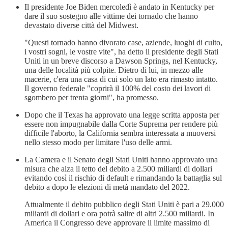
Il presidente Joe Biden mercoledì è andato in Kentucky per
dare il suo sostegno alle vittime dei tornado che hanno
devastato diverse città del Midwest.
"Questi tornado hanno divorato case, aziende, luoghi di culto,
i vostri sogni, le vostre vite", ha detto il presidente degli Stati
Uniti in un breve discorso a Dawson Springs, nel Kentucky,
una delle località più colpite. Dietro di lui, in mezzo alle
macerie, c'era una casa di cui solo un lato era rimasto intatto.
Il governo federale "coprirà il 100% del costo dei lavori di
sgombero per trenta giorni", ha promesso.
Dopo che il Texas ha approvato una legge scritta apposta per
essere non impugnabile dalla Corte Suprema per rendere più
difficile l'aborto, la California sembra interessata a muoversi
nello stesso modo per limitare l'uso delle armi.
La Camera e il Senato degli Stati Uniti hanno approvato una
misura che alza il tetto del debito a 2.500 miliardi di dollari
evitando così il rischio di default e rimandando la battaglia sul
debito a dopo le elezioni di metà mandato del 2022.
Attualmente il debito pubblico degli Stati Uniti è pari a 29.000
miliardi di dollari e ora potrà salire di altri 2.500 miliardi. In
America il Congresso deve approvare il limite massimo di