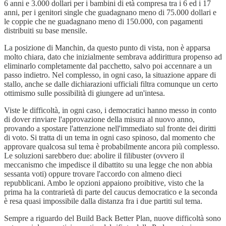
6 anni e 3.000 dollari per i bambini di età compresa tra i 6 ed i 17
anni, per i genitori single che guadagnano meno di 75.000 dollari e
le coppie che ne guadagnano meno di 150.000, con pagamenti
distribuiti su base mensile.
La posizione di Manchin, da questo punto di vista, non è apparsa
molto chiara, dato che inizialmente sembrava addirittura propenso ad
eliminarlo completamente dal pacchetto, salvo poi accennare a un
passo indietro. Nel complesso, in ogni caso, la situazione appare di
stallo, anche se dalle dichiarazioni ufficiali filtra comunque un certo
ottimismo sulle possibilità di giungere ad un'intesa.
Viste le difficoltà, in ogni caso, i democratici hanno messo in conto
di dover rinviare l'approvazione della misura al nuovo anno,
provando a spostare l'attenzione nell'immediato sul fronte dei diritti
di voto. Si tratta di un tema in ogni caso spinoso, dal momento che
approvare qualcosa sul tema è probabilmente ancora più complesso.
Le soluzioni sarebbero due: abolire il filibuster (ovvero il
meccanismo che impedisce il dibattito su una legge che non abbia
sessanta voti) oppure trovare l'accordo con almeno dieci
repubblicani. Ambo le opzioni appaiono proibitive, visto che la
prima ha la contrarietà di parte del caucus democratico e la seconda
è resa quasi impossibile dalla distanza fra i due partiti sul tema.
Sempre a riguardo del Build Back Better Plan, nuove difficoltà sono