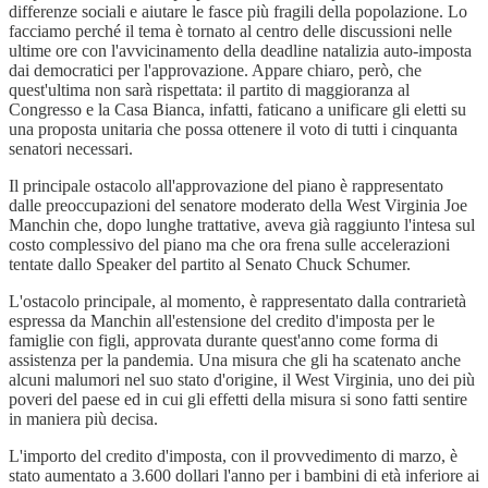
differenze sociali e aiutare le fasce più fragili della popolazione. Lo
facciamo perché il tema è tornato al centro delle discussioni nelle
ultime ore con l'avvicinamento della deadline natalizia auto-imposta
dai democratici per l'approvazione. Appare chiaro, però, che
quest'ultima non sarà rispettata: il partito di maggioranza al
Congresso e la Casa Bianca, infatti, faticano a unificare gli eletti su
una proposta unitaria che possa ottenere il voto di tutti i cinquanta
senatori necessari.
Il principale ostacolo all'approvazione del piano è rappresentato
dalle preoccupazioni del senatore moderato della West Virginia Joe
Manchin che, dopo lunghe trattative, aveva già raggiunto l'intesa sul
costo complessivo del piano ma che ora frena sulle accelerazioni
tentate dallo Speaker del partito al Senato Chuck Schumer.
L'ostacolo principale, al momento, è rappresentato dalla contrarietà
espressa da Manchin all'estensione del credito d'imposta per le
famiglie con figli, approvata durante quest'anno come forma di
assistenza per la pandemia. Una misura che gli ha scatenato anche
alcuni malumori nel suo stato d'origine, il West Virginia, uno dei più
poveri del paese ed in cui gli effetti della misura si sono fatti sentire
in maniera più decisa.
L'importo del credito d'imposta, con il provvedimento di marzo, è
stato aumentato a 3.600 dollari l'anno per i bambini di età inferiore ai