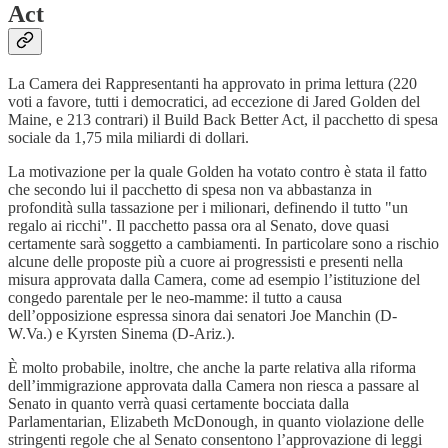
Act
La Camera dei Rappresentanti ha approvato in prima lettura (220
voti a favore, tutti i democratici, ad eccezione di Jared Golden del
Maine, e 213 contrari) il Build Back Better Act, il pacchetto di spesa
sociale da 1,75 mila miliardi di dollari.
La motivazione per la quale Golden ha votato contro è stata il fatto
che secondo lui il pacchetto di spesa non va abbastanza in
profondità sulla tassazione per i milionari, definendo il tutto "un
regalo ai ricchi". Il pacchetto passa ora al Senato, dove quasi
certamente sarà soggetto a cambiamenti. In particolare sono a rischio
alcune delle proposte più a cuore ai progressisti e presenti nella
misura approvata dalla Camera, come ad esempio l’istituzione del
congedo parentale per le neo-mamme: il tutto a causa
dell’opposizione espressa sinora dai senatori Joe Manchin (D-
W.Va.) e Kyrsten Sinema (D-Ariz.).
È molto probabile, inoltre, che anche la parte relativa alla riforma
dell’immigrazione approvata dalla Camera non riesca a passare al
Senato in quanto verrà quasi certamente bocciata dalla
Parlamentarian, Elizabeth McDonough, in quanto violazione delle
stringenti regole che al Senato consentono l’approvazione di leggi