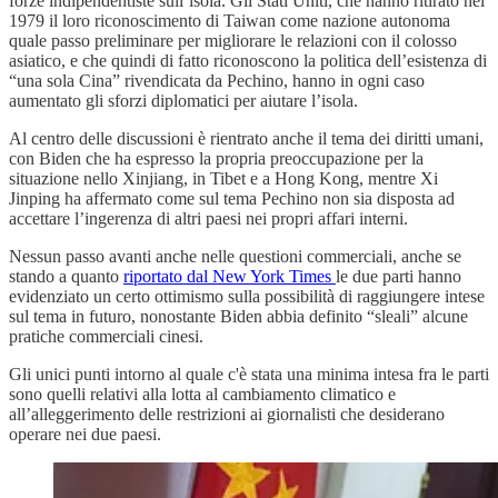
forze indipendentiste sull’isola. Gli Stati Uniti, che hanno ritirato nel
1979 il loro riconoscimento di Taiwan come nazione autonoma
quale passo preliminare per migliorare le relazioni con il colosso
asiatico, e che quindi di fatto riconoscono la politica dell’esistenza di
“una sola Cina” rivendicata da Pechino, hanno in ogni caso
aumentato gli sforzi diplomatici per aiutare l’isola.
Al centro delle discussioni è rientrato anche il tema dei diritti umani,
con Biden che ha espresso la propria preoccupazione per la
situazione nello Xinjiang, in Tibet e a Hong Kong, mentre Xi
Jinping ha affermato come sul tema Pechino non sia disposta ad
accettare l’ingerenza di altri paesi nei propri affari interni.
Nessun passo avanti anche nelle questioni commerciali, anche se
stando a quanto
riportato dal New York Times
le due parti hanno
evidenziato un certo ottimismo sulla possibilità di raggiungere intese
sul tema in futuro, nonostante Biden abbia definito “sleali” alcune
pratiche commerciali cinesi.
Gli unici punti intorno al quale c'è stata una minima intesa fra le parti
sono quelli relativi alla lotta al cambiamento climatico e
all’alleggerimento delle restrizioni ai giornalisti che desiderano
operare nei due paesi.