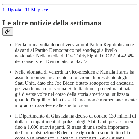
1 Riposta
·
11 Mi piace
Le altre notizie della settimana
Per la prima volta dopo diversi anni il Partito Repubblicano è
davanti al Partito Democratico nei sondaggi a livello
nazionale. Nella media di FiveThirtyEight il GOP è al 42.4%
dei consensi e i Democratici al 42.1%.
Nella giornata di venerdì la vice-presidente Kamala Harris ha
assunto momentaneamente la funzione di presidente degli
Stati Uniti, dato che Joe Biden è stato sottoposto ad anestesia
per via di una colonscopia. Si tratta di una procedura attuata
già diverse volte nel corso della storia americana, utilizzata
quando l'inquilino della Casa Bianca non è momentaneamente
in grado di assolvere alle sue funzioni.
Il Dipartimento di Giustizia ha deciso di donare 139 milioni di
dollari ai dipartimenti di polizia degli Stati Uniti per assumere
fino a 1.000 nuovi agenti. Si tratta di una scelta importante
dell’amministrazione Biden, che riguarderà soprattutto città
come San Francisco, Chicago, Cincinnati, New Orleans,