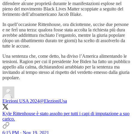
difendere alcune proprietà durante le manifestazioni esplose nel
pieno del movimento Black Lives Matter scoppiate a seguito del
ferimento dell’afroamericano Jacob Blake.
In quell’occasione Rittenhouse, ora diciottenne, uccise due persone
e ne ferì una terza: qualora fosse stata accolta la richiesta più dura
avrebbe addirittura rischiato l’ergastolo, mentre la giuria popolare
(dopo un dibattimento durato tre giorni) ha scelto di assolverlo da
tutte le accuse.
Una sentenza che, come detto, ha diviso l’America alimentando le
tensioni. Ragion per cui il presidente Joe Biden ha fatto un pubblico
appello alla calma, dichiarandosi arrabbiato per la sentenza ma
invitando al tempo stesso al rispetto del verdetto emesso dalla giuria
popolare.
Elezioni USA 2024
@ElezioniUsa
Kyle Rittenhouse è stato assolto per tutti i capi di imputazione a suo
carico.
6:15 PM · Nov 19, 2021