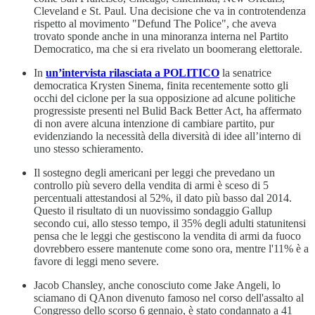
Cleveland e St. Paul. Una decisione che va in controtendenza
rispetto al movimento "Defund The Police", che aveva
trovato sponde anche in una minoranza interna nel Partito
Democratico, ma che si era rivelato un boomerang elettorale.
In
un’intervista rilasciata a POLITICO
la senatrice
democratica Krysten Sinema, finita recentemente sotto gli
occhi del ciclone per la sua opposizione ad alcune politiche
progressiste presenti nel Bulid Back Better Act, ha affermato
di non avere alcuna intenzione di cambiare partito, pur
evidenziando la necessità della diversità di idee all’interno di
uno stesso schieramento.
Il sostegno degli americani per leggi che prevedano un
controllo più severo della vendita di armi è sceso di 5
percentuali attestandosi al 52%, il dato più basso dal 2014.
Questo il risultato di un nuovissimo sondaggio Gallup
secondo cui, allo stesso tempo, il 35% degli adulti statunitensi
pensa che le leggi che gestiscono la vendita di armi da fuoco
dovrebbero essere mantenute come sono ora, mentre l'11% è a
favore di leggi meno severe.
Jacob Chansley, anche conosciuto come Jake Angeli, lo
sciamano di QAnon divenuto famoso nel corso dell'assalto al
Congresso dello scorso 6 gennaio, è stato condannato a 41