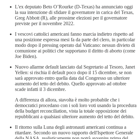
L'ex deputato Beto O’Rourke (D-Texas) ha annunciato oggi
la sua intenzione di sfidare il governatore in carica del Texas,
Greg Abbott (R), alle prossime elezioni per il governatore
previste per il novembre 2022.
I vescovi cattolici americani fanno marcia indietro rispetto ad
una posizione espressa mesi fa da parte del clero, in particolar
modo dopo il pressing operato dal Vaticano: nessun divieto di
comunione ai politici che supportano il diritto di aborto (come
Joe Biden).
Nuovo allarme default lanciato dal Segretario al Tesoro, Janet
Yellen: si rischia il default poco dopo il 15 dicembre, se non
sarà approvato entro quella data dal Congresso un ulteriore
aumento del tetto del debito. Quello approvato ad ottobre
scade infatti il 3 dicembre.
A differenza di allora, stavolta è molto probabile che i
democratici procedano con i soli loro voti usando la procedura
della budget reconciliation, vista la totale opposizione dei
repubblicani a qualsiasi ulteriore aumento del tetto del debito.
Il ritorno sulla Luna degli astronauti americani continua a
ritardare. Secondo un nuovo rapporto dell'Ispettore Generale
della NASA, realisticamente non potrà avvenire prima del