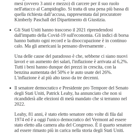
mesi (ovvero 3 anni e mezzo) di carcere per il suo ruolo
nell'attacco al Campidoglio. Si tratta di una pena più bassa di
quella richiesta dall’accusa, rappresentata dal procuratore
Kimberly Paschall del Dipartimento di Giustizia.
Gli Stati Uniti hanno trascorso il 2021 riprendendosi
dall'impatto della Covid-19 sull'economia. Gli indici di borsa
hanno battuto ogni record e la disoccupazione è in continuo
calo. Ma gli americani la pensano diversamente .
Una delle cause del paradosso è che, sebbene ci siano nuovi
lavori e un aumento dei salari, l'inflazione è arrivata al 6,2%.
Tutti i beni hanno dunque dei prezzi in crescita, con la
benzina aumentata del 50% e le auto usate del 26%.
L'inflazione è al più alto tasso da tre decenni.
Il senatore democratico e Presidente pro Tempore del Senato
degli Stati Uniti, Patrick Leahy, ha annunciato che non si
ricandiderà alle elezioni di metà mandato che si terranno nel
2022.
Leahy, 81 anni, è stato eletto senatore otto volte di fila dal
1974 ed è a oggi l'unico democratico del Vermont ad essere
stato eletto alla camera alta del Congresso. È il quarto senatore
ad essere rimasto più in carica nella storia degli Stati Uniti.