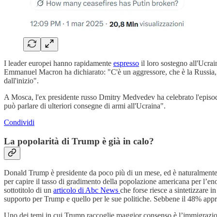
I leader europei hanno rapidamente
espresso
il loro sostegno all'Ucrai
Emmanuel Macron ha dichiarato: "C'è un aggressore, che è la Russia, e
dall'inizio".
A Mosca, l'ex presidente russo Dmitry Medvedev ha celebrato l'episodio
può parlare di ulteriori consegne di armi all'Ucraina".
Condividi
La popolarità di Trump è già in calo?
Donald Trump è presidente da poco più di un mese, ed è naturalmente tro
per capire il tasso di gradimento della popolazione americana per l’en
sottotitolo di un
articolo di Abc News
che forse riesce a sintetizzare 
supporto per Trump e quello per le sue politiche. Sebbene il 48% appro
Uno dei temi in cui Trump raccoglie maggior consenso è l’immigrazione,