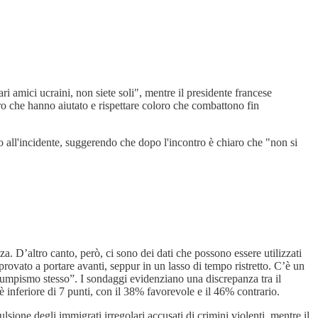
i amici ucraini, non siete soli", mentre il presidente francese
o che hanno aiutato e rispettare coloro che combattono fin
o all'incidente, suggerendo che dopo l'incontro è chiaro che "non si
. D’altro canto, però, ci sono dei dati che possono essere utilizzati
rovato a portare avanti, seppur in un lasso di tempo ristretto. C’è un
trumpismo stesso”. I sondaggi evidenziano una discrepanza tra il
 inferiore di 7 punti, con il 38% favorevole e il 46% contrario.
one degli immigrati irregolari accusati di crimini violenti, mentre il