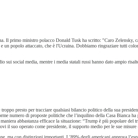
na. Il primo ministro polacco Donald Tusk ha scritto: "Caro Zelensky, car
 un popolo attaccato, che è l'Ucraina. Dobbiamo ringraziare tutti color
 sui social media, mentre i media statali russi hanno dato ampio risalt
ppo presto per tracciare qualsiasi bilancio politico della sua presidenza
orme numero di proposte politiche che l’inquilino della Casa Bianca ha p
in maniera abbastanza efficace la situazione: “Trump è più popolare del 
vi il suo operato come presidente, il supporto medio per le sue misure è
 ma con distinzioni importanti. L’89% degli americani approva l’espulsi