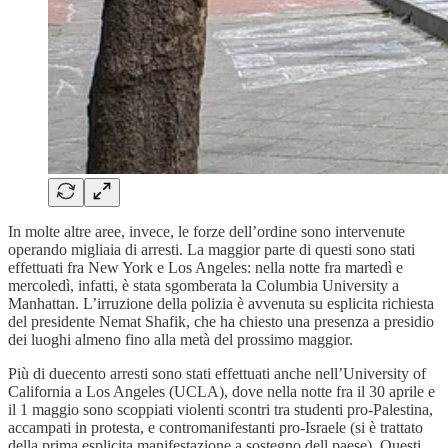
In molte altre aree, invece, le forze dell’ordine sono intervenute
operando migliaia di arresti. La maggior parte di questi sono stati
effettuati fra New York e Los Angeles: nella notte fra martedì e
mercoledì, infatti, è stata sgomberata la Columbia University a
Manhattan. L’irruzione della polizia è avvenuta su esplicita richiesta
del presidente Nemat Shafik, che ha chiesto una presenza a presidio
dei luoghi almeno fino alla metà del prossimo maggior.
Più di duecento arresti sono stati effettuati anche nell’University of
California a Los Angeles (UCLA), dove nella notte fra il 30 aprile e
il 1 maggio sono scoppiati violenti scontri tra studenti pro-Palestina,
accampati in protesta, e contromanifestanti pro-Israele (si è trattato
della prima esplicita manifestazione a sostegno dell paese). Questi