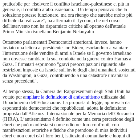
praticabile per risolvere il conflitto israeliano-palestinese e, più in
generale, il conflitto arabo-israeliano. "Un tempo pensavo che la
soluzione potesse funzionare, ma ora ritengo che sarebbe molto più
difficile da realizzare", ha affermato il Tycoon, che nel corso
dell'intervento non ha risparmiato critiche all'operato dell'attuale
Primo Ministro israeliano Benjamin Netanyahu.
Ottantotto parlamentari Democratici americani, invece, hanno
inviato una lettera al presidente Joe Biden, esortandolo a valutare
l'interruzione delle vendite di armi a Israele se il governo israeliano
non dovesse cambiare la sua condotta nella guerra contro Hamas a
Gaza. I firmatari esprimono "gravi preoccupazioni riguardo alle
restrizioni imposte da Israele sull'invio degli aiuti umanitari, sostenuti
da Washington, a Gaza, contribuendo a una catastrofe umanitaria
senza precedenti".
Al tempo stesso, la Camera dei Rappresentanti degli Stati Uniti ha
votato per a
mpliare la definizione di antisemitismo
utilizzata dal
Dipartimento dell'Educazione. La proposta di legge, approvata da
esponenti sia democratici che repubblicani, adotta la definizione
proposta dall'Alleanza Internazionale per la Memoria dell'Olocausto
(IHRA). L’antisemitismo è definito come una certa percezione degli
ebrei che può manifestarsi come odio nei loro confronti, con
manifestazioni retoriche e fisiche che prendono di mira individui
ebrei e non ebrei e/o i loro beni, istituzioni comunitarie e luoghi di