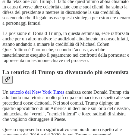
sulla relazione con Trump. Il fatto che quest’ultimo abbia chiamato
in causa diverse altre celebrità citate come suoi clienti, ha spinto la
difesa del presidente a mettere in discussione la sua credibilità,
sostenendo che il legale usasse questa strategia per estorcere denaro
a personaggi famosi.
La posizione di Donald Trump, in questa settimana, esce rafforzata
anche per un altro motivo: le audizioni attualmente in corso, infatti,
stanno andando a minare la credibilità di Michael Cohen.
Quest’ultimo è l’uomo che, secondo l’accusa, avrebbe
materialmente eseguito il pagamento nei confronti della pornostar e
rappresenta un testimone chiave nel processo.
La retorica di Trump sta diventando più estremista
Un
articolo del New York Times
analizza come Donald Trump stia
adottando una retorica molto più cupa e minacciosa rispetto alle sue
precedenti corse elettorali. Nei suoi comizi, Trump dipinge un
quadro apocalittico di un'America in declino e sull'orlo del disastro,
minacciata da "vermi", "nemici interni" e forze radicali di sinistra
che vogliono distruggere il Paese.
Questo rappresenta un significativo cambio di tono rispetto alle
campagne del 2016 e del 2020, in cui Trump si concentrò