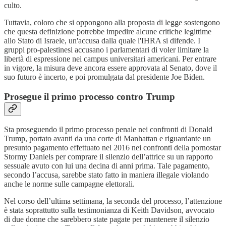
culto.
Tuttavia, coloro che si oppongono alla proposta di legge sostengono
che questa definizione potrebbe impedire alcune critiche legittime
allo Stato di Israele, un'accusa dalla quale l'IHRA si difende. I
gruppi pro-palestinesi accusano i parlamentari di voler limitare la
libertà di espressione nei campus universitari americani. Per entrare
in vigore, la misura deve ancora essere approvata al Senato, dove il
suo futuro è incerto, e poi promulgata dal presidente Joe Biden.
Prosegue il primo processo contro Trump
Sta proseguendo il primo processo penale nei confronti di Donald
Trump, portato avanti da una corte di Manhattan e riguardante un
presunto pagamento effettuato nel 2016 nei confronti della pornostar
Stormy Daniels per comprare il silenzio dell’attrice su un rapporto
sessuale avuto con lui una decina di anni prima. Tale pagamento,
secondo l’accusa, sarebbe stato fatto in maniera illegale violando
anche le norme sulle campagne elettorali.
Nel corso dell’ultima settimana, la seconda del processo, l’attenzione
è stata soprattutto sulla testimonianza di Keith Davidson, avvocato
di due donne che sarebbero state pagate per mantenere il silenzio