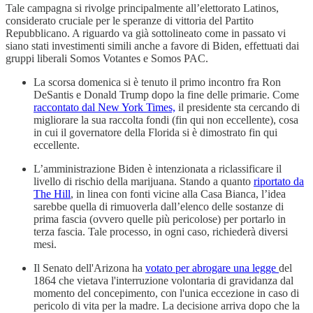
Tale campagna si rivolge principalmente all’elettorato Latinos,
considerato cruciale per le speranze di vittoria del Partito
Repubblicano. A riguardo va già sottolineato come in passato vi
siano stati investimenti simili anche a favore di Biden, effettuati dai
gruppi liberali Somos Votantes e Somos PAC.
La scorsa domenica si è tenuto il primo incontro fra Ron
DeSantis e Donald Trump dopo la fine delle primarie. Come
raccontato dal New York Times,
il presidente sta cercando di
migliorare la sua raccolta fondi (fin qui non eccellente), cosa
in cui il governatore della Florida si è dimostrato fin qui
eccellente.
L’amministrazione Biden è intenzionata a riclassificare il
livello di rischio della marijuana. Stando a quanto
riportato da
The Hill
, in linea con fonti vicine alla Casa Bianca, l’idea
sarebbe quella di rimuoverla dall’elenco delle sostanze di
prima fascia (ovvero quelle più pericolose) per portarlo in
terza fascia. Tale processo, in ogni caso, richiederà diversi
mesi.
Il Senato dell'Arizona ha
votato per abrogare una legge
del
1864 che vietava l'interruzione volontaria di gravidanza dal
momento del concepimento, con l'unica eccezione in caso di
pericolo di vita per la madre. La decisione arriva dopo che la