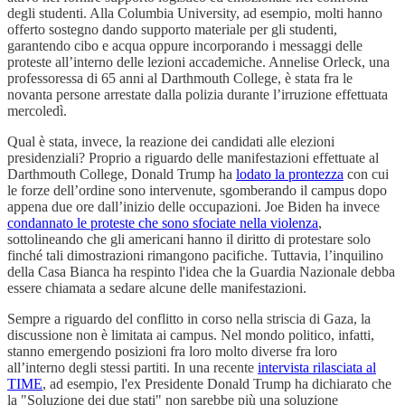
degli studenti. Alla Columbia University, ad esempio, molti hanno
offerto sostegno dando supporto materiale per gli studenti,
garantendo cibo e acqua oppure incorporando i messaggi delle
proteste all’interno delle lezioni accademiche. Annelise Orleck, una
professoressa di 65 anni al Darthmouth College, è stata fra le
novanta persone arrestate dalla polizia durante l’irruzione effettuata
mercoledì.
Qual è stata, invece, la reazione dei candidati alle elezioni
presidenziali? Proprio a riguardo delle manifestazioni effettuate al
Darthmouth College, Donald Trump ha
lodato la prontezza
con cui
le forze dell’ordine sono intervenute, sgomberando il campus dopo
appena due ore dall’inizio delle occupazioni. Joe Biden ha invece
condannato le proteste che sono sfociate nella violenza
,
sottolineando che gli americani hanno il diritto di protestare solo
finché tali dimostrazioni rimangono pacifiche. Tuttavia, l’inquilino
della Casa Bianca ha respinto l'idea che la Guardia Nazionale debba
essere chiamata a sedare alcune delle manifestazioni.
Sempre a riguardo del conflitto in corso nella striscia di Gaza, la
discussione non è limitata ai campus. Nel mondo politico, infatti,
stanno emergendo posizioni fra loro molto diverse fra loro
all’interno degli stessi partiti. In una recente
intervista rilasciata al
TIME
, ad esempio, l'ex Presidente Donald Trump ha dichiarato che
la "Soluzione dei due stati" non sarebbe più una soluzione