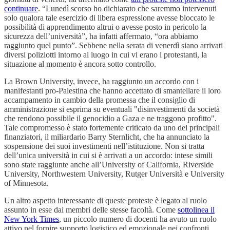
continuare
. “Lunedì scorso ho dichiarato che saremmo intervenuti
solo qualora tale esercizio di libera espressione avesse bloccato le
possibilità di apprendimento altrui o avesse posto in pericolo la
sicurezza dell’università”, ha infatti affermato, “ora abbiamo
raggiunto quel punto”. Sebbene nella serata di venerdì siano arrivati
diversi poliziotti intorno al luogo in cui vi erano i protestanti, la
situazione al momento è ancora sotto controllo.
La Brown University, invece, ha raggiunto un accordo con i
manifestanti pro-Palestina che hanno accettato di smantellare il loro
accampamento in cambio della promessa che il consiglio di
amministrazione si esprima su eventuali "disinvestimenti da società
che rendono possibile il genocidio a Gaza e ne traggono profitto".
Tale compromesso è stato fortemente criticato da uno dei principali
finanziatori, il miliardario Barry Sternlicht, che ha annunciato la
sospensione dei suoi investimenti nell’istituzione. Non si tratta
dell’unica università in cui si è arrivati a un accordo: intese simili
sono state raggiunte anche all’University of California, Riverside
University, Northwestern University, Rutger Università e University
of Minnesota.
Un altro aspetto interessante di queste proteste è legato al ruolo
assunto in esse dai membri delle stesse facoltà. Come
sottolinea il
New York Times
, un piccolo numero di docenti ha avuto un ruolo
attivo nel fornire supporto logistico ed emozionale nei confronti