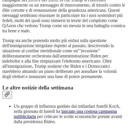
maggiormente su un messaggio di rinnovamento, di trionfo contro le
élite corrotte e di restaurazione della grandezza americana. Questi
messaggi sembrano risuonare in particolare tra i suoi sostenitori più
fedeli, molti dei quali sono immersi in teorie del complotto come
QAnon che vedono Trump come un messia in una battaglia cosmica
tra bene e male.
Trump sta anche ponendo molto più enfasi sulla questione
dell'immigrazione irregolare rispetto al passato, descrivendo la
situazione al confine meridionale come un'"invasione"
deliberatamente orchestrata dall'amministrazione Biden per
indebolire e alla fine rimpiazzare l'elettorato americano. Oltre
all'immigrazione, Trump sostiene che Biden e i Democratici
starebbero attuando un piano deliberato per annullare la volontà
degli elettori e instaurare una base di potere permanente.
Le altre notizie della settimana
Un gruppo di influenza guidato dai miliardari fratelli Koch,
nella giornata di lunedì ha
lanciato una costosa campagna
pubblicitaria
per criticare le scelte economiche portate avanti
dalla presidenza Biden.