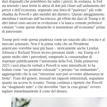
dazi doganali) che potrebbero far salire i prezzi. In sostanza, la Fed
sta tenendo i tassi fermi in attesa di dati più chiari sull’andamento dei
prezzi e dell’economia, seguendo una linea di “pazienza” più volte
ribadita da Powell e altri membri del direttivo. Questo atteggiamento
attendista è motivato dall’incertezza: gli effetti dei dazi di Trump e di
altri fattori sono ancora in evoluzione e la banca centrale preferisce
valutare “come queste dinamiche si trasmettono all’economia” prima
di intervenire.
Trump però vede questa prudenza come un ostacolo alla crescita e al
mercato azionario. Non è la prima volta che un Presidente
americano vorrebbe tassi più bassi – storicamente anche Lyndon
Johnson e Richard Nixon fecero pressioni simili – ma Trump si è
spinto molto oltre i precedenti, rompendo la consuetudine di
rispettare pubblicamente l’autonomia della Fed. Dalla primavera
2025 i suoi attacchi verbali a Powell si sono intensificati: lo ha
bollato come “un perdente colossale” e persino “un rimbambito”,
aggiungendo che la sua “rimozione non può avvenire abbastanza in
fretta”. Frasi del genere, inusuali nei rapporti istituzionali, segnalano
quanto sia acceso lo scontro. Trump continua a ripetere che Powell
sta “sbagliando tutto” e che dovrebbe “fare la cosa giusta” ovvero
tagliare immediatamente il costo del denaro.