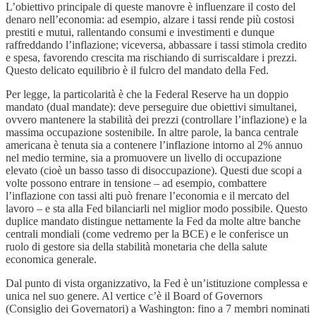
L’obiettivo principale di queste manovre è influenzare il costo del
denaro nell’economia: ad esempio, alzare i tassi rende più costosi
prestiti e mutui, rallentando consumi e investimenti e dunque
raffreddando l’inflazione; viceversa, abbassare i tassi stimola credito
e spesa, favorendo crescita ma rischiando di surriscaldare i prezzi.
Questo delicato equilibrio è il fulcro del mandato della Fed.
Per legge, la particolarità è che la Federal Reserve ha un doppio
mandato (dual mandate): deve perseguire due obiettivi simultanei,
ovvero mantenere la stabilità dei prezzi (controllare l’inflazione) e la
massima occupazione sostenibile. In altre parole, la banca centrale
americana è tenuta sia a contenere l’inflazione intorno al 2% annuo
nel medio termine, sia a promuovere un livello di occupazione
elevato (cioè un basso tasso di disoccupazione). Questi due scopi a
volte possono entrare in tensione – ad esempio, combattere
l’inflazione con tassi alti può frenare l’economia e il mercato del
lavoro – e sta alla Fed bilanciarli nel miglior modo possibile. Questo
duplice mandato distingue nettamente la Fed da molte altre banche
centrali mondiali (come vedremo per la BCE) e le conferisce un
ruolo di gestore sia della stabilità monetaria che della salute
economica generale.
Dal punto di vista organizzativo, la Fed è un’istituzione complessa e
unica nel suo genere. Al vertice c’è il Board of Governors
(Consiglio dei Governatori) a Washington: fino a 7 membri nominati