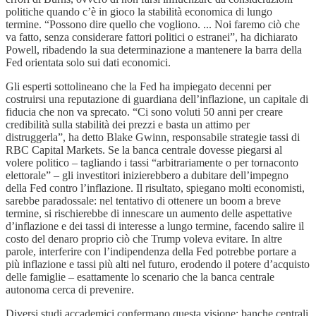
politiche quando c’è in gioco la stabilità economica di lungo
termine. “Possono dire quello che vogliono. ... Noi faremo ciò che
va fatto, senza considerare fattori politici o estranei”, ha dichiarato
Powell, ribadendo la sua determinazione a mantenere la barra della
Fed orientata solo sui dati economici.
Gli esperti sottolineano che la Fed ha impiegato decenni per
costruirsi una reputazione di guardiana dell’inflazione, un capitale di
fiducia che non va sprecato. “Ci sono voluti 50 anni per creare
credibilità sulla stabilità dei prezzi e basta un attimo per
distruggerla”, ha detto Blake Gwinn, responsabile strategie tassi di
RBC Capital Markets. Se la banca centrale dovesse piegarsi al
volere politico – tagliando i tassi “arbitrariamente o per tornaconto
elettorale” – gli investitori inizierebbero a dubitare dell’impegno
della Fed contro l’inflazione. Il risultato, spiegano molti economisti,
sarebbe paradossale: nel tentativo di ottenere un boom a breve
termine, si rischierebbe di innescare un aumento delle aspettative
d’inflazione e dei tassi di interesse a lungo termine, facendo salire il
costo del denaro proprio ciò che Trump voleva evitare. In altre
parole, interferire con l’indipendenza della Fed potrebbe portare a
più inflazione e tassi più alti nel futuro, erodendo il potere d’acquisto
delle famiglie – esattamente lo scenario che la banca centrale
autonoma cerca di prevenire.
Diversi studi accademici confermano questa visione: banche centrali