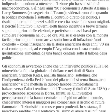
indipendenti tendono a ottenere inflazione più bassa e stabilità
macroeconomica. Già negli anni ‘90 l’economista Alberto Alesina e
Larry Summers (ex segretario al Tesoro) evidenziarono che quando
la politica monetaria è sottratta al controllo diretto dei politici, i
risultati in termini di prezzi stabili e crescita sostenibile sono migliori.
Il perché è intuitivo: i governi eletti hanno incentivi a breve termine,
soprattutto prima delle elezioni, e preferiscono tassi bassi per
stimolare l’economia nel qui ed ora. Ma se si esagera con la moneta
facile, prima o poi il conto arriva sotto forma di inflazione fuori
controllo – come insegnano sia la storia americana degli anni ’70 sia
casi contemporanei, ad esempio l’Argentina con la sua cronica
iperinflazione alimentata da una banca centrale sotto il tallone della
politica.
Gli economisti avvertono anche che un intervento politico sulla Fed
minerebbe la fiducia globale nel dollaro e nei titoli di Stato
americani. Stephen Kates, analista finanziario, sottolinea che
l’indipendenza della Fed è “uno dei pilastri del sistema finanziario
americano” e che metterla in dubbio farebbe immediatamente
balzare verso l’alto i rendimenti dei Treasury (i titoli di Stato USA) e
provocherebbe scossoni in Borsa. Infatti, se gli investitori
percepiscono che la banca centrale non è più un arbitro neutrale,
chiederanno interessi maggiori per compensare il rischio di future
fiammate inflazionistiche o mosse poco prudenti. In sostanza, il
paradosso sarebbe che il tentativo di Trump di avere tassi più bassi