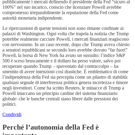
pubblicamente i mercati definendo il presidente della Fed “sicuro al
100%” nel suo incarico, conscio che licenziare Powell avrebbe
compromesso irreparabilmente la reputazione della Fed come
autorità monetaria indipendente.
Le ripercussioni di queste tensioni non sono rimaste confinate ai
palazzi di Washington. Ogni volta che trapela la notizia che Trump
potrebbe realmente cacciare Powell, i mercati finanziari reagiscono
con nervosismo. In un caso recente, dopo che Trump aveva chiesto
a senatori repubblicani se secondo loro avrebbe dovuto “far fuori”
Powell, la borsa di New York ha avuto un sussulto: l’indice S&P
500 è sceso bruscamente e il dollaro ha perso valore, salvo poi
recuperare quando Trump – spaventato dal contraccolpo – ha
smentito di avere intenzioni così drastiche. È emblematico di come
l’indipendenza della Fed sia percepita come un pilastro di stabilità:
qualsiasi segnale di interferenza politica genera incertezza e timore
negli investitori. Come ha scritto Reuters, le minacce di Trump a
Powell intaccano un principio cardine del sistema finanziario
globale: che le banche centrali siano libere dalle pressioni dei
politici.
Condividi
Perché l’autonomia della Fed è