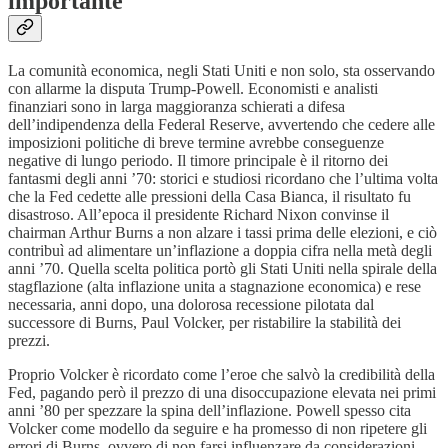
importante
La comunità economica, negli Stati Uniti e non solo, sta osservando
con allarme la disputa Trump-Powell. Economisti e analisti
finanziari sono in larga maggioranza schierati a difesa
dell’indipendenza della Federal Reserve, avvertendo che cedere alle
imposizioni politiche di breve termine avrebbe conseguenze
negative di lungo periodo. Il timore principale è il ritorno dei
fantasmi degli anni ’70: storici e studiosi ricordano che l’ultima volta
che la Fed cedette alle pressioni della Casa Bianca, il risultato fu
disastroso. All’epoca il presidente Richard Nixon convinse il
chairman Arthur Burns a non alzare i tassi prima delle elezioni, e ciò
contribuì ad alimentare un’inflazione a doppia cifra nella metà degli
anni ’70. Quella scelta politica portò gli Stati Uniti nella spirale della
stagflazione (alta inflazione unita a stagnazione economica) e rese
necessaria, anni dopo, una dolorosa recessione pilotata dal
successore di Burns, Paul Volcker, per ristabilire la stabilità dei
prezzi.
Proprio Volcker è ricordato come l’eroe che salvò la credibilità della
Fed, pagando però il prezzo di una disoccupazione elevata nei primi
anni ’80 per spezzare la spina dell’inflazione. Powell spesso cita
Volcker come modello da seguire e ha promesso di non ripetere gli
errori di Burns, ovvero di non farsi influenzare da considerazioni