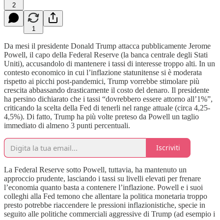
2
1
Da mesi il presidente Donald Trump attacca pubblicamente Jerome
Powell, il capo della Federal Reserve (la banca centrale degli Stati
Uniti), accusandolo di mantenere i tassi di interesse troppo alti. In un
contesto economico in cui l’inflazione statunitense si è moderata
rispetto ai picchi post-pandemici, Trump vorrebbe stimolare più
crescita abbassando drasticamente il costo del denaro. Il presidente
ha persino dichiarato che i tassi “dovrebbero essere attorno all’1%”,
criticando la scelta della Fed di tenerli nel range attuale (circa 4,25-
4,5%). Di fatto, Trump ha più volte preteso da Powell un taglio
immediato di almeno 3 punti percentuali.
Iscriviti
La Federal Reserve sotto Powell, tuttavia, ha mantenuto un
approccio prudente, lasciando i tassi su livelli elevati per frenare
l’economia quanto basta a contenere l’inflazione. Powell e i suoi
colleghi alla Fed temono che allentare la politica monetaria troppo
presto potrebbe riaccendere le pressioni inflazionistiche, specie in
seguito alle politiche commerciali aggressive di Trump (ad esempio i