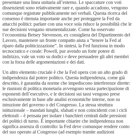
presentare una linea unitaria all’esterno. Le spaccature con voti
dissenzienti sono relativamente rare e, quando accadono, vengono
comunque registrate pubblicamente nei verbali. Questa ricerca del
consenso è ritenuta importante anche per proteggere la Fed da
attacchi politici: parlare con una voce sola riduce la possibilità che le
sue decisioni vengano strumentalizzate. Come ha osservato
l’economista Betsey Stevenson, ex consigliera del Dipartimento del
Lavoro, mantenere un fronte compatto aiuta a “tenere la Fed al
riparo dalla politicizzazione”. In sintesi, la Fed funziona in modo
tecnocratico e corale: Powell, pur avendo un forte potere di
indirizzo, vale un voto su dodici e deve persuadere gli altri membri
con la forza delle argomentazioni e dei dati.
Un altro elemento cruciale è che la Fed opera con un alto grado di
indipendenza dal potere politico. Questa indipendenza, come già
descritto, è garantita da norme che impediscono interferenze dirette:
le riunioni di politica monetaria avvengono senza partecipazione di
esponenti dell’esecutivo, e le decisioni sui tassi vengono prese
esclusivamente in base alle analisi economiche interne, non su
istruzione del governo o del Congresso. La stessa struttura
istituzionale – mandati lunghi, sfalsati e non coincidenti con i cicli
elettorali – è pensata per isolare i banchieri centrali dalle pressioni
dei politici di turno. È importante chiarire che indipendenza non
significa assenza di controllo: la Fed deve comunque rendere conto
del suo operato al Congresso (ad esempio tramite audizioni