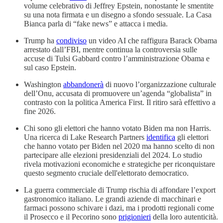
volume celebrativo di Jeffrey Epstein, nonostante le smentite
su una nota firmata e un disegno a sfondo sessuale. La Casa
Bianca parla di “fake news” e attacca i media.
Trump ha
condiviso
un video AI che raffigura Barack Obama
arrestato dall’FBI, mentre continua la controversia sulle
accuse di Tulsi Gabbard contro l’amministrazione Obama e
sul caso Epstein.
Washington
abbandonerà
di nuovo l’organizzazione culturale
dell’Onu, accusata di promuovere un’agenda “globalista” in
contrasto con la politica America First. Il ritiro sarà effettivo a
fine 2026.
Chi sono gli elettori che hanno votato Biden ma non Harris.
Una ricerca di Lake Research Partners
identifica
gli elettori
che hanno votato per Biden nel 2020 ma hanno scelto di non
partecipare alle elezioni presidenziali del 2024. Lo studio
rivela motivazioni economiche e strategiche per riconquistare
questo segmento cruciale dell'elettorato democratico.
La guerra commerciale di Trump rischia di affondare l’export
gastronomico italiano. Le grandi aziende di macchinari e
farmaci possono schivare i dazi, ma i prodotti regionali come
il Prosecco e il Pecorino sono
prigionieri
della loro autenticità.