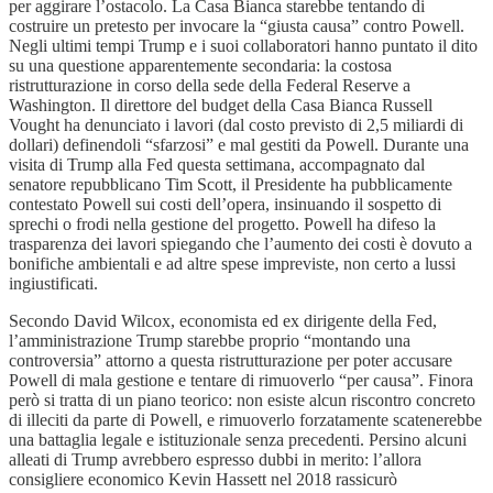
per aggirare l’ostacolo. La Casa Bianca starebbe tentando di
costruire un pretesto per invocare la “giusta causa” contro Powell.
Negli ultimi tempi Trump e i suoi collaboratori hanno puntato il dito
su una questione apparentemente secondaria: la costosa
ristrutturazione in corso della sede della Federal Reserve a
Washington. Il direttore del budget della Casa Bianca Russell
Vought ha denunciato i lavori (dal costo previsto di 2,5 miliardi di
dollari) definendoli “sfarzosi” e mal gestiti da Powell. Durante una
visita di Trump alla Fed questa settimana, accompagnato dal
senatore repubblicano Tim Scott, il Presidente ha pubblicamente
contestato Powell sui costi dell’opera, insinuando il sospetto di
sprechi o frodi nella gestione del progetto. Powell ha difeso la
trasparenza dei lavori spiegando che l’aumento dei costi è dovuto a
bonifiche ambientali e ad altre spese impreviste, non certo a lussi
ingiustificati.
Secondo David Wilcox, economista ed ex dirigente della Fed,
l’amministrazione Trump starebbe proprio “montando una
controversia” attorno a questa ristrutturazione per poter accusare
Powell di mala gestione e tentare di rimuoverlo “per causa”. Finora
però si tratta di un piano teorico: non esiste alcun riscontro concreto
di illeciti da parte di Powell, e rimuoverlo forzatamente scatenerebbe
una battaglia legale e istituzionale senza precedenti. Persino alcuni
alleati di Trump avrebbero espresso dubbi in merito: l’allora
consigliere economico Kevin Hassett nel 2018 rassicurò