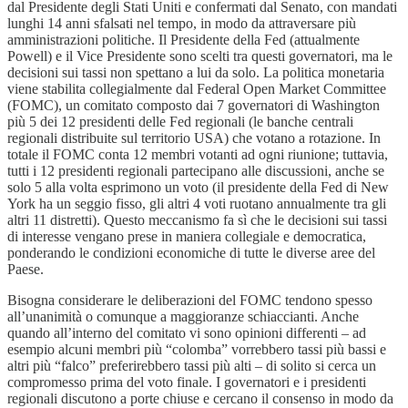
dal Presidente degli Stati Uniti e confermati dal Senato, con mandati
lunghi 14 anni sfalsati nel tempo, in modo da attraversare più
amministrazioni politiche. Il Presidente della Fed (attualmente
Powell) e il Vice Presidente sono scelti tra questi governatori, ma le
decisioni sui tassi non spettano a lui da solo. La politica monetaria
viene stabilita collegialmente dal Federal Open Market Committee
(FOMC), un comitato composto dai 7 governatori di Washington
più 5 dei 12 presidenti delle Fed regionali (le banche centrali
regionali distribuite sul territorio USA) che votano a rotazione. In
totale il FOMC conta 12 membri votanti ad ogni riunione; tuttavia,
tutti i 12 presidenti regionali partecipano alle discussioni, anche se
solo 5 alla volta esprimono un voto (il presidente della Fed di New
York ha un seggio fisso, gli altri 4 voti ruotano annualmente tra gli
altri 11 distretti). Questo meccanismo fa sì che le decisioni sui tassi
di interesse vengano prese in maniera collegiale e democratica,
ponderando le condizioni economiche di tutte le diverse aree del
Paese.
Bisogna considerare le deliberazioni del FOMC tendono spesso
all’unanimità o comunque a maggioranze schiaccianti. Anche
quando all’interno del comitato vi sono opinioni differenti – ad
esempio alcuni membri più “colomba” vorrebbero tassi più bassi e
altri più “falco” preferirebbero tassi più alti – di solito si cerca un
compromesso prima del voto finale. I governatori e i presidenti
regionali discutono a porte chiuse e cercano il consenso in modo da