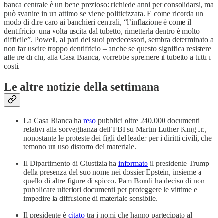
banca centrale è un bene prezioso: richiede anni per consolidarsi, ma
può svanire in un attimo se viene politicizzata. E come ricorda un
modo di dire caro ai banchieri centrali, “l’inflazione è come il
dentifricio: una volta uscita dal tubetto, rimetterla dentro è molto
difficile”. Powell, al pari dei suoi predecessori, sembra determinato a
non far uscire troppo dentifricio – anche se questo significa resistere
alle ire di chi, alla Casa Bianca, vorrebbe spremere il tubetto a tutti i
costi.
Le altre notizie della settimana
La Casa Bianca ha
reso
pubblici oltre 240.000 documenti
relativi alla sorveglianza dell’FBI su Martin Luther King Jr.,
nonostante le proteste dei figli del leader per i diritti civili, che
temono un uso distorto del materiale.
Il Dipartimento di Giustizia ha
informato
il presidente Trump
della presenza del suo nome nei dossier Epstein, insieme a
quello di altre figure di spicco. Pam Bondi ha deciso di non
pubblicare ulteriori documenti per proteggere le vittime e
impedire la diffusione di materiale sensibile.
Il presidente è
citato
tra i nomi che hanno partecipato al