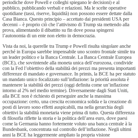
periodiche dove Powell e colleghi spiegano le decisioni) e al
pubblico, pubblicando verbali e relazioni. Ma le scelte operative
quotidiane (tassi, riserve, liquidità) non possono essere dettate dalla
Casa Bianca. Questo principio – accettato dai presidenti USA per
decenni – è proprio ciò che l’attivismo di Trump sta mettendo alla
prova, alimentando il dibattito su fin dove possa spingersi
l’autonomia di un ente non eletto in democrazia.
Vista da noi, la querelle tra Trump e Powell risulta singolare anche
perché in Europa sarebbe impensabile uno scontro frontale simile tra
un leader politico e la Banca Centrale. La Banca Centrale Europea
(BCE), che sovrintende alla moneta unica dell’eurozona, condivide
con la Fed l’obiettivo della stabilità dei prezzi ma presenta importanti
differenze di mandato e governance. In primis, la BCE ha per statuto
un mandato unico focalizzato sull’inflazione: la priorità assoluta è
mantenere la stabilità dei prezzi (oggi definita come un’inflazione
intorno al 2% nel medio termine). Diversamente dagli Stati Uniti,
alla BCE non è richiesto di perseguire anche la massima
occupazione: certo, una crescita economica solida e la creazione di
posti di lavoro sono effetti auspicabili, ma nella gerarchia degli
obiettivi la stabilità monetaria viene prima di tutto. Questa differenza
di filosofia riflette la storia e la politica dell’area euro, dove paesi
come la Germania hanno fortemente voluto una banca centrale à la
Bundesbank, concentrata sul controllo dell’inflazione. Negli ultimi
anni la BCE ha leggermente ampliato la propria visione